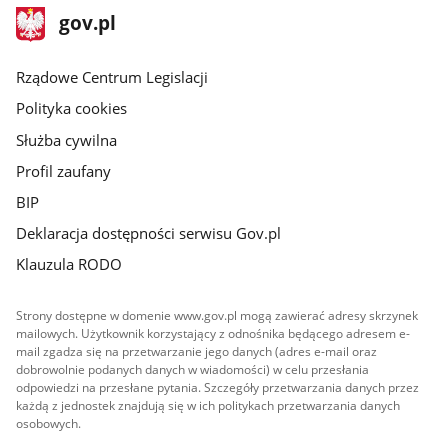
stopka
Strona
gov.pl
gov.pl
główna
Rządowe Centrum Legislacji
Polityka cookies
Służba cywilna
Profil zaufany
BIP
Deklaracja dostępności serwisu Gov.pl
Klauzula RODO
Strony dostępne w domenie www.gov.pl mogą zawierać adresy skrzynek
mailowych. Użytkownik korzystający z odnośnika będącego adresem e-
mail zgadza się na przetwarzanie jego danych (adres e-mail oraz
dobrowolnie podanych danych w wiadomości) w celu przesłania
odpowiedzi na przesłane pytania. Szczegóły przetwarzania danych przez
każdą z jednostek znajdują się w ich politykach przetwarzania danych
osobowych.