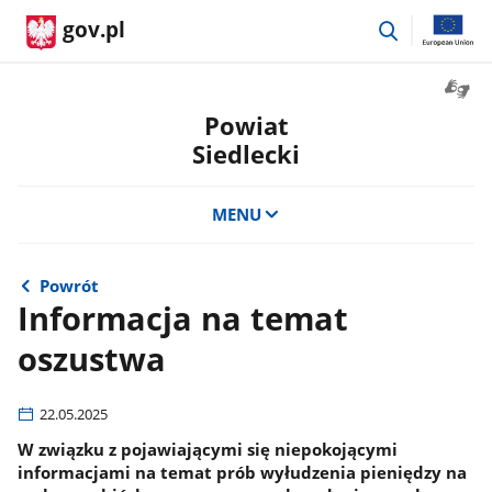
przejdź
gov.pl
do
wyszukiwar
Otwór
okno
Powiat
z
Siedlecki
tłuma
języka
migow
MENU
Powrót
Informacja na temat
oszustwa
22.05.2025
W związku z pojawiającymi się niepokojącymi
informacjami na temat prób wyłudzenia pieniędzy na