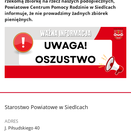
rzekomą zbiórkę na rzecz naszych podopiecznych,
Powiatowe Centrum Pomocy Rodzinie w Siedlcach
informuje, że nie prowadzimy żadnych zbiórek
pieniężnych.
stopka
Starostwo Powiatowe w Siedlcach
ADRES
J. Piłsudskiego 40