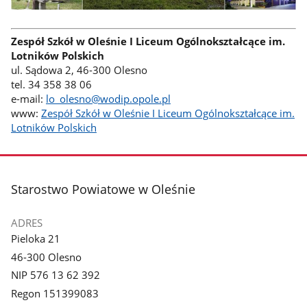
Zespół Szkół w Oleśnie I Liceum Ogólnokształcące im.
Lotników Polskich
ul. Sądowa 2, 46-300 Olesno
tel. 34 358 38 06
e-mail:
lo_olesno@wodip.opole.pl
www:
Zespół Szkół w Oleśnie I Liceum Ogólnokształcące im.
Lotników Polskich
stopka
Starostwo Powiatowe w Oleśnie
ADRES
Pieloka 21
46-300 Olesno
NIP 576 13 62 392
Regon 151399083