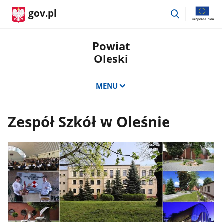
przejdź
gov.pl
do
wyszukiwar
Powiat
Oleski
MENU
Zespół Szkół w Oleśnie