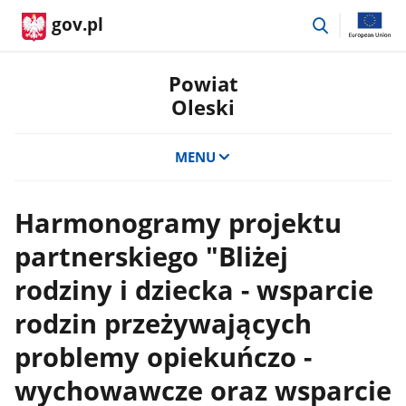
przejdź
gov.pl
do
wyszukiwar
Powiat
Oleski
MENU
Harmonogramy projektu
partnerskiego "Bliżej
rodziny i dziecka - wsparcie
rodzin przeżywających
problemy opiekuńczo -
wychowawcze oraz wsparcie