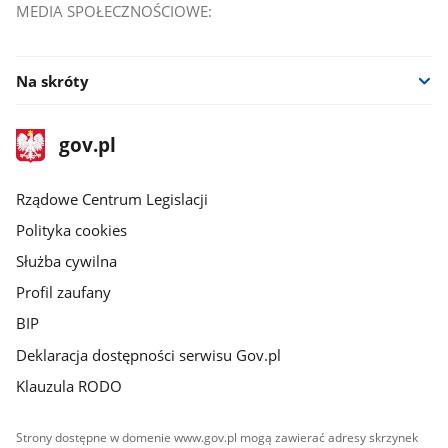
MEDIA SPOŁECZNOŚCIOWE:
Na skróty
stopka
Strona
gov.pl
gov.pl
główna
Rządowe Centrum Legislacji
Polityka cookies
Służba cywilna
Profil zaufany
BIP
Deklaracja dostępności serwisu Gov.pl
Klauzula RODO
Strony dostępne w domenie www.gov.pl mogą zawierać adresy skrzynek