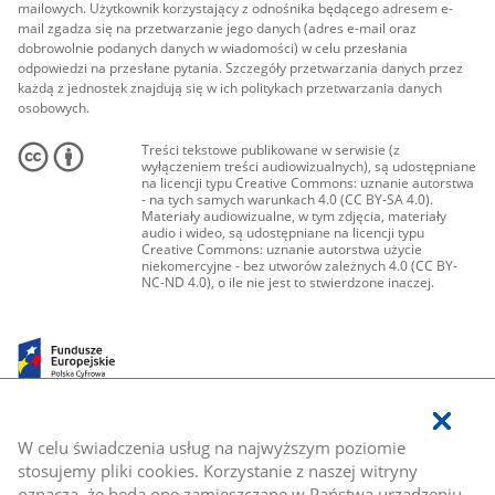
mailowych. Użytkownik korzystający z odnośnika będącego adresem e-
mail zgadza się na przetwarzanie jego danych (adres e-mail oraz
dobrowolnie podanych danych w wiadomości) w celu przesłania
odpowiedzi na przesłane pytania. Szczegóły przetwarzania danych przez
każdą z jednostek znajdują się w ich politykach przetwarzania danych
osobowych.
Treści tekstowe publikowane w serwisie (z
wyłączeniem treści audiowizualnych), są udostępniane
na licencji typu Creative Commons: uznanie autorstwa
- na tych samych warunkach 4.0 (CC BY-SA 4.0).
Materiały audiowizualne, w tym zdjęcia, materiały
audio i wideo, są udostępniane na licencji typu
Creative Commons: uznanie autorstwa użycie
niekomercyjne - bez utworów zależnych 4.0 (CC BY-
NC-ND 4.0), o ile nie jest to stwierdzone inaczej.
W celu świadczenia usług na najwyższym poziomie
stosujemy pliki cookies. Korzystanie z naszej witryny
oznacza, że będą one zamieszczane w Państwa urządzeniu.