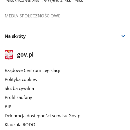
15:00 czwartek: 7:00 - 15:00 piątek: 7:00 - 15:00-
MEDIA SPOŁECZNOŚCIOWE:
Na skróty
stopka
Strona
gov.pl
gov.pl
główna
Rządowe Centrum Legislacji
Polityka cookies
Służba cywilna
Profil zaufany
BIP
Deklaracja dostępności serwisu Gov.pl
Klauzula RODO