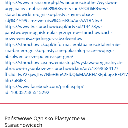
https://www.msn.com/pl-pl/wiadomosci/other/wystawa-
oryginalnych-obraz%C3%B3w-i-rysunk%C3%B3w-w-
starachowickim-ognisku-plastycznym-zobacz-
zdj%C4%99cia-z-wernisa%C5%BCu/ar-AA1BNtw9
https://www.tv.starachowice.pl/artykul/14473,w-
panstwowym-ognisku-plastycznym-w-starachowicach-
nowy-wernisaz-jednego-z-absolwentow
https://starachowicka.pl/informacje/aktualnosci/talent-nie-
zna-barier-ognisko-plastyczne-pokazalo-prace-swojego-
absolwenta-z-zespolem-aspergera/
https://starachowice.naszemiasto.pl/wystawa-oryginalnych-
obrazow-i-rysunkow-w-starachowickim/ar/c13-9868417?
fbclid=IwY2xjawJTw7NleHRuA2FlbQIxMAABHZKEpbbgZRED1
hlu7bBilF8
https://www.facebook.com/profile.php?
id=100057585515292
stopka
Państwowe Ognisko Plastyczne w
Starachowicach