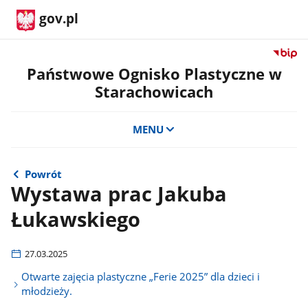
gov.pl
Przejdź
do
Państwowe Ognisko Plastyczne w
serwis
Starachowicach
Biulety
Informa
Publicz
MENU
Państ
Ognisk
Plastyc
Powrót
w
Wystawa prac Jakuba
Starac
Łukawskiego
27.03.2025
Otwarte zajęcia plastyczne „Ferie 2025” dla dzieci i
młodzieży.