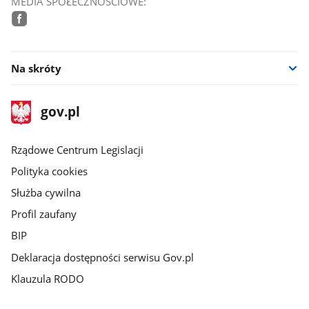
MEDIA SPOŁECZNOŚCIOWE:
facebook
Na skróty
stopka
Strona
gov.pl
gov.pl
główna
Rządowe Centrum Legislacji
Polityka cookies
Służba cywilna
Profil zaufany
BIP
Deklaracja dostępności serwisu Gov.pl
Klauzula RODO