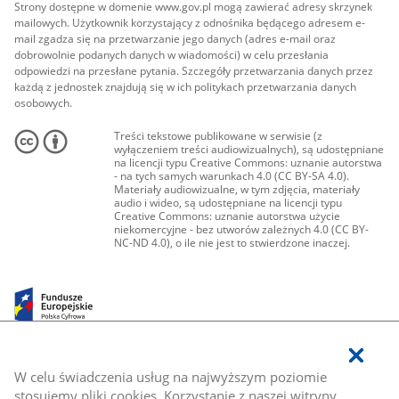
Strony dostępne w domenie www.gov.pl mogą zawierać adresy skrzynek
mailowych. Użytkownik korzystający z odnośnika będącego adresem e-
mail zgadza się na przetwarzanie jego danych (adres e-mail oraz
dobrowolnie podanych danych w wiadomości) w celu przesłania
odpowiedzi na przesłane pytania. Szczegóły przetwarzania danych przez
każdą z jednostek znajdują się w ich politykach przetwarzania danych
osobowych.
Treści tekstowe publikowane w serwisie (z
wyłączeniem treści audiowizualnych), są udostępniane
na licencji typu Creative Commons: uznanie autorstwa
- na tych samych warunkach 4.0 (CC BY-SA 4.0).
Materiały audiowizualne, w tym zdjęcia, materiały
audio i wideo, są udostępniane na licencji typu
Creative Commons: uznanie autorstwa użycie
niekomercyjne - bez utworów zależnych 4.0 (CC BY-
NC-ND 4.0), o ile nie jest to stwierdzone inaczej.
W celu świadczenia usług na najwyższym poziomie
stosujemy pliki cookies. Korzystanie z naszej witryny