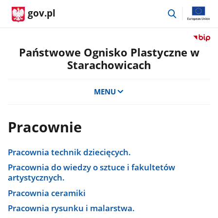
przejdź
gov.pl
do
wyszukiwar
Przejdź
do
Państwowe Ognisko Plastyczne w
serwis
Starachowicach
Biulety
Informa
Publicz
MENU
Państ
Ognisk
Plastyc
Pracownie
w
Starac
Pracownia technik dziecięcych.
Pracownia do wiedzy o sztuce i fakultetów
artystycznych.
Pracownia ceramiki
Pracownia rysunku i malarstwa.