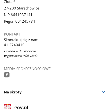
Złota 6
27-200 Starachowice
NIP 6641037141
Regon 001245784
KONTAKT
Skontaktuj się z nami
41 2740410
Czynna w dni robocze
w godzinach 9:00-16:00
MEDIA SPOŁECZNOŚCIOWE:
facebook
Na skróty
stopka
Strona
gov.pl