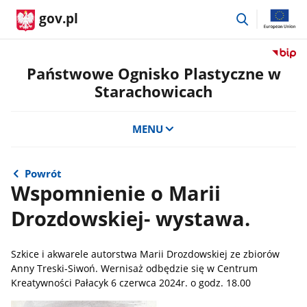
przejdź
gov.pl
do
wyszukiwar
Przejdź
do
Państwowe Ognisko Plastyczne w
serwis
Starachowicach
Biulety
Informa
Publicz
MENU
Państ
Ognisk
Plastyc
Powrót
w
Wspomnienie o Marii
Starac
Drozdowskiej- wystawa.
Szkice i akwarele autorstwa Marii Drozdowskiej ze zbiorów
Anny Treski-Siwoń. Wernisaż odbędzie się w Centrum
Kreatywności Pałacyk 6 czerwca 2024r. o godz. 18.00