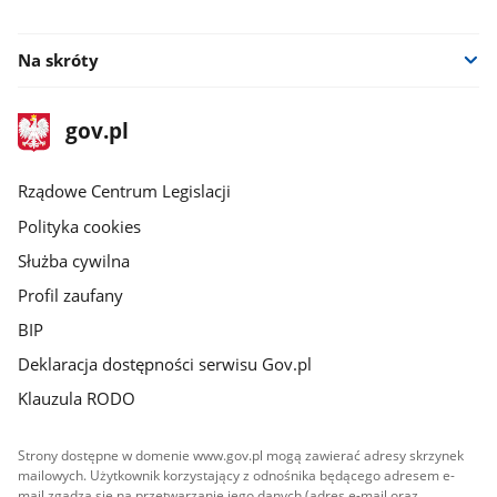
facebook
Na skróty
stopka
Strona
gov.pl
gov.pl
główna
Rządowe Centrum Legislacji
Polityka cookies
Służba cywilna
Profil zaufany
BIP
Deklaracja dostępności serwisu Gov.pl
Klauzula RODO
Strony dostępne w domenie www.gov.pl mogą zawierać adresy skrzynek
mailowych. Użytkownik korzystający z odnośnika będącego adresem e-
mail zgadza się na przetwarzanie jego danych (adres e-mail oraz