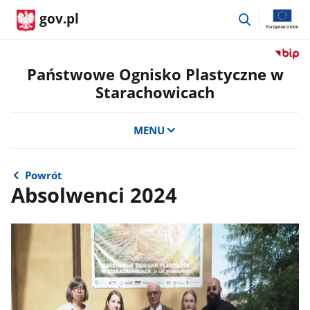
przejdź
gov.pl
do
wyszukiwar
Przejdź
do
Państwowe Ognisko Plastyczne w
serwis
Starachowicach
Biulety
Informa
Publicz
MENU
Państ
Ognisk
Plastyc
Powrót
w
Absolwenci 2024
Starac