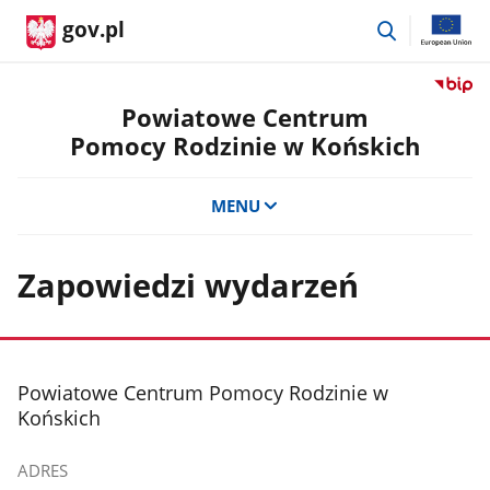
przejdź
gov.pl
do
wyszukiwar
Przejdź
do
Powiatowe Centrum
serwis
Pomocy Rodzinie w Końskich
Biulety
Informa
Publicz
MENU
Powiat
Centru
Pomoc
Zapowiedzi wydarzeń
Rodzini
w
Koński
stopka
Powiatowe Centrum Pomocy Rodzinie w
Końskich
ADRES