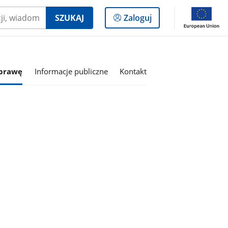
Logowanie
SZUKAJ
Zaloguj
do
panelu
sprawę
Informacje publiczne
Kontakt