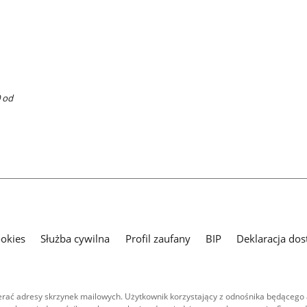
0 od
ookies
Służba cywilna
Profil zaufany
BIP
Deklaracja dos
ać adresy skrzynek mailowych. Użytkownik korzystający z odnośnika będącego 