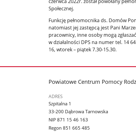
czerwca 2022r. został powołany pełn
Społecznej.
Funkcję pełnomocnika ds. Domów Pomo
natomiast jej zastępcą jest Pani Marz
pracownicy, inne osoby mogą zgłaszać
w działalności DPS na numer tel. 14 64
16, wtorek – piątek 7.30-15.30.
stopka
Powiatowe Centrum Pomocy Rodzi
ADRES
Szpitalna 1
33-200 Dąbrowa Tarnowska
NIP 871 15 46 163
Regon 851 665 485