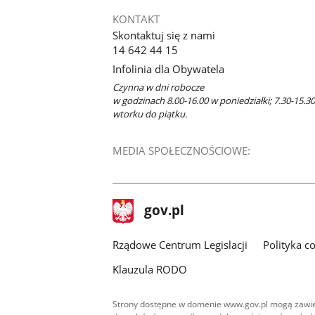
KONTAKT
Skontaktuj się z nami
14 642 44 15
Infolinia dla Obywatela
Czynna w dni robocze
w godzinach 8.00-16.00 w poniedziałki; 7.30-15.3
wtorku do piątku.
MEDIA SPOŁECZNOŚCIOWE:
stopka
Strona
gov.pl
gov.pl
główna
Rządowe Centrum Legislacji
Polityka c
Klauzula RODO
Strony dostępne w domenie www.gov.pl mogą zawier