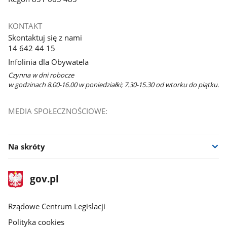
KONTAKT
Skontaktuj się z nami
14 642 44 15
Infolinia dla Obywatela
Czynna w dni robocze
w godzinach 8.00-16.00 w poniedziałki; 7.30-15.30 od wtorku do piątku.
MEDIA SPOŁECZNOŚCIOWE:
Na skróty
stopka
Strona
gov.pl
gov.pl
główna
Rządowe Centrum Legislacji
Polityka cookies