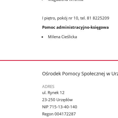
I piętro, pokój nr 10, tel. 81 8225209
Pomoc administracyjno-księgowa
Milena Cieślicka
stopka
Ośrodek Pomocy Społecznej w Ur
ADRES
ul. Rynek 12
23-250 Urzędów
NIP 715-13-40-140
Regon 004172287