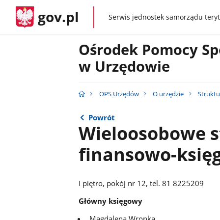
gov.pl
Serwis jednostek samorządu teryt
gov.pl
Ośrodek Pomocy Sp
w Urzędowie
OPS Urzędów
O urzędzie
Struktu
Powrót
Wieloosobowe s
finansowo-księ
I piętro, pokój nr 12, tel. 81 8225209
Główny księgowy
Magdalena Wronka