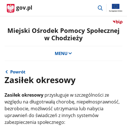
przejdź
gov.pl
do
wyszukiwar
Przejdź
do
Miejski Ośrodek Pomocy Społecznej
serwis
w Chodzieży
Biulety
Informa
Publicz
MENU
Miejski
Ośrode
Pomoc
Powrót
Społecz
Zasiłek okresowy
w
Chodzi
Zasiłek okresowy
przysługuje w szczególności ze
względu na długotrwałą chorobę, niepełnosprawność,
bezrobocie, możliwość utrzymania lub nabycia
uprawnień do świadczeń z innych systemów
zabezpieczenia społecznego: