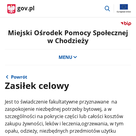
przejdź
gov.pl
do
wyszukiwar
Przejdź
do
Miejski Ośrodek Pomocy Społecznej
serwis
w Chodzieży
Biulety
Informa
Publicz
MENU
Miejski
Ośrode
Pomoc
Powrót
Społecz
Zasiłek celowy
w
Chodzi
Jest to świadczenie fakultatywne przyznawane na
zaspokojenie niezbędnej potrzeby bytowej, a w
szczególności na pokrycie części lub całości kosztów
zakupu żywności, leków i leczenia,ogrzewania, w tym
opału, odzieży, niezbędnych przedmiotów użytku