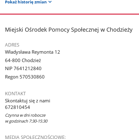
Pokaż historię zmian
stopka
Miejski Ośrodek Pomocy Społecznej w Chodzieży
ADRES
Władysława Reymonta 12
64-800 Chodzież
NIP 7641212840
Regon 570530860
KONTAKT
Skontaktuj się z nami
672810454
Czynna w dni robocze
w godzinach 7:30-15:30
MEDIA SPOŁECZNOŚCIOWE: