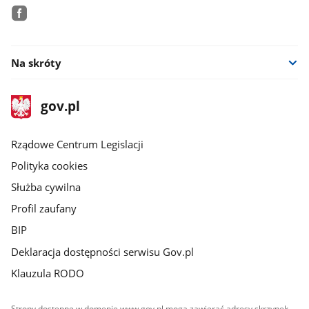
facebook
Na skróty
stopka
Strona
gov.pl
gov.pl
główna
Rządowe Centrum Legislacji
Polityka cookies
Służba cywilna
Profil zaufany
BIP
Deklaracja dostępności serwisu Gov.pl
Klauzula RODO
Strony dostępne w domenie www.gov.pl mogą zawierać adresy skrzynek