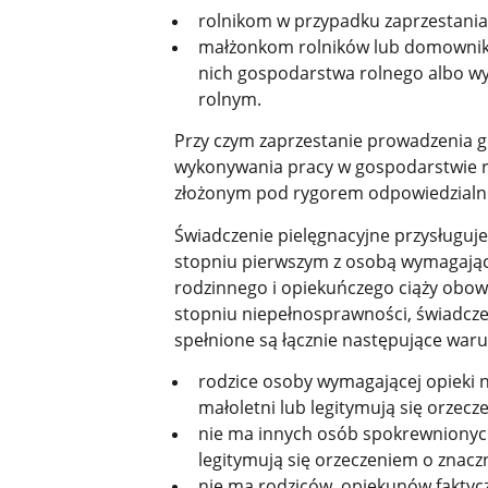
rolnikom w przypadku zaprzestania
małżonkom rolników lub domownik
nich gospodarstwa rolnego albo w
rolnym.
Przy czym zaprzestanie prowadzenia g
wykonywania pracy w gospodarstwie 
złożonym pod rygorem odpowiedzialnoś
Świadczenie pielęgnacyjne przysługu
stopniu pierwszym z osobą wymagającą
rodzinnego i opiekuńczego ciąży obow
stopniu niepełnosprawności, świadcze
spełnione są łącznie następujące waru
rodzice osoby wymagającej opieki ni
małoletni lub legitymują się orze
nie ma innych osób spokrewnionych
legitymują się orzeczeniem o znac
nie ma rodziców, opiekunów faktycz