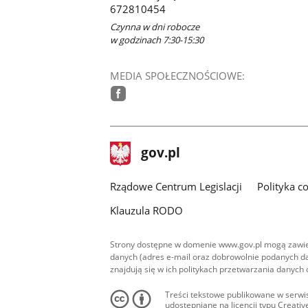
672810454
Czynna w dni robocze
w godzinach 7:30-15:30
MEDIA SPOŁECZNOŚCIOWE:
facebook
stopka
Strona
gov.pl
gov.pl
główna
Rządowe Centrum Legislacji
Polityka c
Klauzula RODO
Strony dostępne w domenie www.gov.pl mogą zawier
danych (adres e-mail oraz dobrowolnie podanych da
znajdują się w ich politykach przetwarzania danych
Treści tekstowe publikowane w serwis
udostępniane na licencji typu Creat