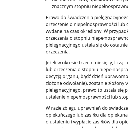
znacznym stopniu niepełnosprawn
Prawo do świadczenia pielęgnacyjnego 
orzeczenie o niepełnosprawności lub 
wydane na czas określony. W przypad
orzeczenia o stopniu niepełnosprawno
pielęgnacyjnego ustala się do ostatni
orzeczenia.
Jeżeli w okresie trzech miesięcy, licz
lub orzeczenia o stopniu niepełnospra
decyzją organu, bądź dzień uprawomoc
złożone odwołanie), zostanie złożony 
pielęgnacyjnego, prawo to ustala się 
ustalenie niepełnosprawności lub sto
W razie zbiegu uprawnień do świadczen
opiekuńczego lub zasiłku dla opiekuna
o ustaleniu i wypłacie zasiłków dla op