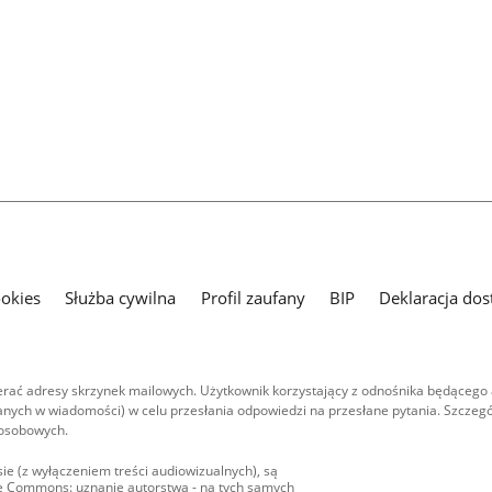
ookies
Służba cywilna
Profil zaufany
BIP
Deklaracja dos
ać adresy skrzynek mailowych. Użytkownik korzystający z odnośnika będącego 
nych w wiadomości) w celu przesłania odpowiedzi na przesłane pytania. Szczegó
 osobowych.
ie (z wyłączeniem treści audiowizualnych), są
ive Commons: uznanie autorstwa - na tych samych