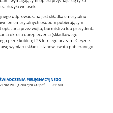
bami wymagającymi opieki przyznaje się tylko
za złożyła wniosek.
yjnego odprowadzana jest składka emerytalno-
prawnień emerytalnych osobom pobierającym
st opłacana przez wójta, burmistrza lub prezydenta
kania okresu ubezpieczenia (składkowego i
go przez kobietę i 25-letniego przez mężczyznę,
odstawę wymiaru składki stanowi kwota pobieranego
 ŚWIADCZENIA PIELĘGNACYJNEGO
ZENIA PIELĘGNACYJNEGO.pdf
0.11MB