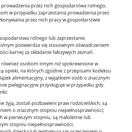
 prowadzenia przez nich gospodarstwa rolnego;
om w przypadku zaprzestania prowadzenia przez
ykonywania przez nich pracy w gospodarstwie
ospodarstwa rolnego lub zaprzestanie
rolnym potwierdza się stosownym oświadczeniem
ci karnej za składanie fałszywych zeznań.
je również osobom innym niż spokrewnione w
 opieki, na których zgodnie z przepisami kodeksu
iązek alimentacyjny, z wyjątkiem osób o znacznym
nie pielęgnacyjne przysługuje w przypadku gdy
nki:
e żyją, zostali pozbawieni praw rodzicielskich, są
czeniem o znacznym stopniu niepełnosprawności;
 w pierwszym stopniu, są małoletnie lub
znym stopniu niepełnosprawności;
nych dziecka lub legitymują się orzeczeniem o