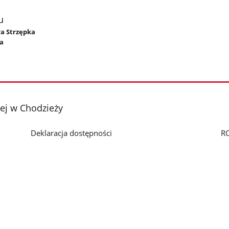
u
ra Strzępka
ła
ej w Chodzieży
Deklaracja dostępności
R