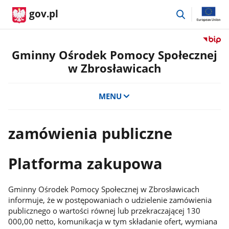
przejdź
gov.pl
do
wyszukiwar
Przejdź
do
Gminny Ośrodek Pomocy Społecznej
serwis
w Zbrosławicach
Biulety
Informa
Publicz
MENU
Gminn
Ośrode
Pomoc
zamówienia publiczne
Społecz
w
Platforma zakupowa
Zbrosł
Gminny Ośrodek Pomocy Społecznej w Zbrosławicach
informuje, że w postępowaniach o udzielenie zamówienia
publicznego o wartości równej lub przekraczającej 130
000,00 netto, komunikacja w tym składanie ofert, wymiana