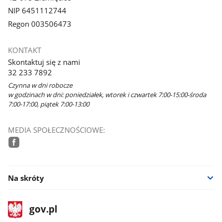
NIP 6451112744
Regon 003506473
KONTAKT
Skontaktuj się z nami
32 233 7892
Czynna w dni robocze
w godzinach w dni: poniedziałek, wtorek i czwartek 7:00-15:00-środa
7:00-17:00, piątek 7:00-13:00
MEDIA SPOŁECZNOŚCIOWE:
facebook
Na skróty
stopka
Strona
gov.pl
gov.pl
główna