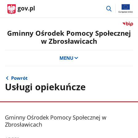
przejdź
gov.pl
do
wyszukiwar
Przejdź
do
Gminny Ośrodek Pomocy Społecznej
serwis
w Zbrosławicach
Biulety
Informa
Publicz
MENU
Gminn
Ośrode
Pomoc
Powrót
Społecz
Usługi opiekuńcze
w
Zbrosł
stopka
Gminny Ośrodek Pomocy Społecznej w
Zbrosławicach