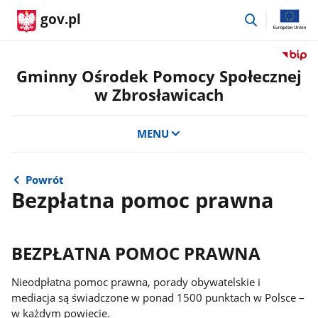
przejdź
gov.pl
do
wyszukiwar
Przejdź
do
Gminny Ośrodek Pomocy Społecznej
serwis
w Zbrosławicach
Biulety
Informa
Publicz
MENU
Gminn
Ośrode
Pomoc
Powrót
Społecz
Bezpłatna pomoc prawna
w
Zbrosł
BEZPŁATNA POMOC PRAWNA
Nieodpłatna pomoc prawna, porady obywatelskie i
mediacja są świadczone w ponad 1500 punktach w Polsce –
w każdym powiecie.