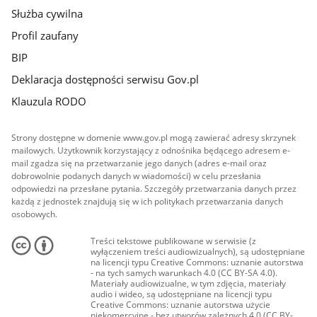
Służba cywilna
Profil zaufany
BIP
Deklaracja dostępności serwisu Gov.pl
Klauzula RODO
Strony dostępne w domenie www.gov.pl mogą zawierać adresy skrzynek
mailowych. Użytkownik korzystający z odnośnika będącego adresem e-
mail zgadza się na przetwarzanie jego danych (adres e-mail oraz
dobrowolnie podanych danych w wiadomości) w celu przesłania
odpowiedzi na przesłane pytania. Szczegóły przetwarzania danych przez
każdą z jednostek znajdują się w ich politykach przetwarzania danych
osobowych.
Treści tekstowe publikowane w serwisie (z
wyłączeniem treści audiowizualnych), są udostępniane
na licencji typu Creative Commons: uznanie autorstwa
- na tych samych warunkach 4.0 (CC BY-SA 4.0).
Materiały audiowizualne, w tym zdjęcia, materiały
audio i wideo, są udostępniane na licencji typu
Creative Commons: uznanie autorstwa użycie
niekomercyjne - bez utworów zależnych 4.0 (CC BY-