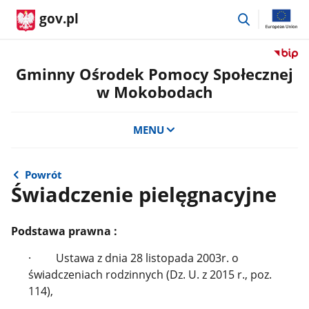
przejdź
gov.pl
do
wyszukiwar
Przejdź
do
Gminny Ośrodek Pomocy Społecznej
serwis
w Mokobodach
Biulety
Informa
Publicz
MENU
Gminn
Ośrode
Pomoc
Powrót
Społecz
Świadczenie pielęgnacyjne
w
Mokob
Podstawa prawna :
· Ustawa z dnia 28 listopada 2003r. o
świadczeniach rodzinnych (Dz. U. z 2015 r., poz.
114),