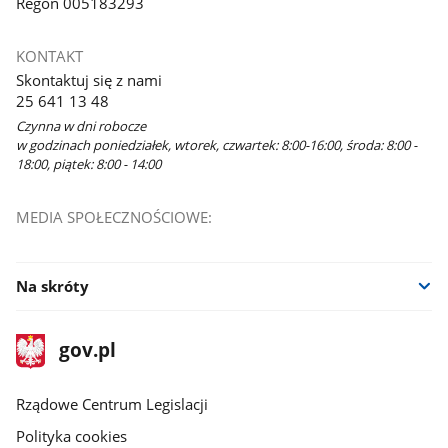
Regon 005183293
KONTAKT
Skontaktuj się z nami
25 641 13 48
Czynna w dni robocze
w godzinach poniedziałek, wtorek, czwartek: 8:00-16:00, środa: 8:00 -
18:00, piątek: 8:00 - 14:00
MEDIA SPOŁECZNOŚCIOWE:
Na skróty
stopka
Strona
gov.pl
gov.pl
główna
Rządowe Centrum Legislacji
Polityka cookies