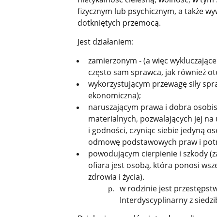
fizycznym lub psychicznym, a także wy
dotkniętych przemocą.
Jest działaniem:
zamierzonym - (a więc wykluczające
często sam sprawca, jak również ot
wykorzystującym przewagę siły spra
ekonomiczna);
naruszającym prawa i dobra osobist
materialnych, pozwalających jej na u
i godności, czyniąc siebie jedyną 
odmowę podstawowych praw i potr
powodującym cierpienie i szkody (z
ofiara jest osobą, która ponosi ws
zdrowia i życia).
w rodzinie jest przestępst
Interdyscyplinarny z sied