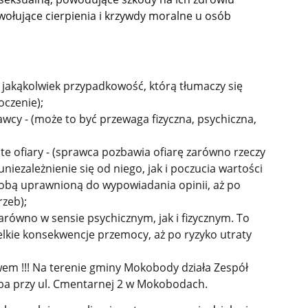
wołujące cierpienia i krzywdy moralne u osób
 jakąkolwiek przypadkowość, którą tłumaczy się
oczenie);
wcy - (może to być przewaga fizyczna, psychiczna,
e ofiary - (sprawca pozbawia ofiarę zarówno rzeczy
niezależnienie się od niego, jak i poczucia wartości
osobą uprawnioną do wypowiadania opinii, aż po
zeb);
arówno w sensie psychicznym, jak i fizycznym. To
zelkie konsekwencje przemocy, aż po ryzyko utraty
wem !!! Na terenie gminy Mokobody działa Zespół
ziba przy ul. Cmentarnej 2 w Mokobodach.