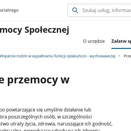
orialnego
mocy Społecznej
O urzędzie
Załatw 
Wsparcie rodzin w wypełnianiu funkcji opiekuńczo - wychowawczej
Prze
ie przemocy w
bo powtarzające się umyślne działanie lub
bra poszczególnych osób, w szczególności
two utraty życia, zdrowia, naruszające ich godność,
 seksualną, powodujące szkody na ich zdrowiu