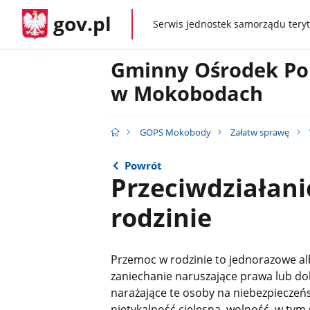
gov.pl
Serwis jednostek samorządu teryt
gov.pl
Gminny Ośrodek Po
w Mokobodach
GOPS Mokobody
Załatw sprawę
Powrót
Przeciwdziałan
rodzinie
Przemoc w rodzinie to jednorazowe al
zaniechanie naruszające prawa lub do
narażające te osoby na niebezpieczeńs
nietykalność cielesną, wolność, w tym