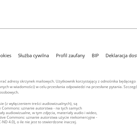
ookies
Służba cywilna
Profil zaufany
BIP
Deklaracja dos
ać adresy skrzynek mailowych. Użytkownik korzystający z odnośnika będącego 
nych w wiadomości) w celu przesłania odpowiedzi na przesłane pytania. Szczegó
 osobowych.
ie (z wyłączeniem treści audiowizualnych), są
ive Commons: uznanie autorstwa - na tych samych
ły audiowizualne, w tym zdjęcia, materiały audio i wideo,
eative Commons: uznanie autorstwa użycie niekomercyjne -
D 4.0), o ile nie jest to stwierdzone inaczej.