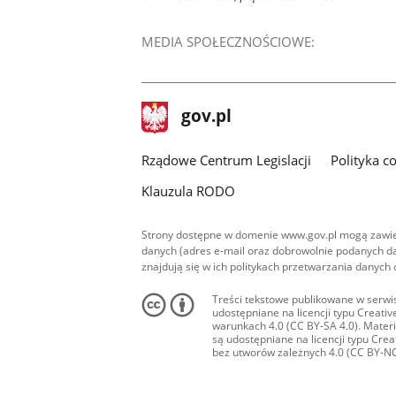
MEDIA SPOŁECZNOŚCIOWE:
stopka
Strona
gov.pl
gov.pl
główna
Rządowe Centrum Legislacji
Polityka c
Klauzula RODO
Strony dostępne w domenie www.gov.pl mogą zawier
danych (adres e-mail oraz dobrowolnie podanych da
znajdują się w ich politykach przetwarzania danych
Treści tekstowe publikowane w serwis
udostępniane na licencji typu Creat
warunkach 4.0 (CC BY-SA 4.0). Materia
są udostępniane na licencji typu Cr
bez utworów zależnych 4.0 (CC BY-NC-N