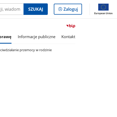
Logowanie
SZUKAJ
Zaloguj
do
panelu
Przejdź
do
sprawę
Informacje publiczne
Kontakt
serwisu
Biuletyn
Informacji
ciwdziałanie przemocy w rodzinie
Publicznej
Gminny
Ośrodek
Pomocy
Społecznej
w
Mokobodach