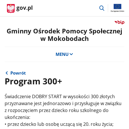
przejdź
gov.pl
do
wyszukiwar
Przejdź
do
Gminny Ośrodek Pomocy Społecznej
serwis
w Mokobodach
Biulety
Informa
Publicz
MENU
Gminn
Ośrode
Pomoc
Powrót
Społecz
Program 300+
w
Mokob
Świadczenie DOBRY START w wysokości 300 złotych
przyznawane jest jednorazowo i przysługuje w związku
z rozpoczęciem przez dziecko roku szkolnego do
ukończenia:
• przez dziecko lub osobę uczącą się 20. roku życia;