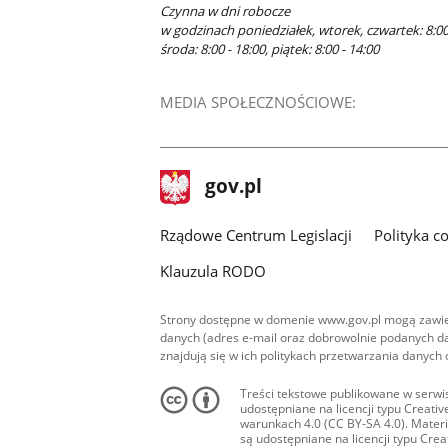
Czynna w dni robocze
w godzinach poniedziałek, wtorek, czwartek: 8:00
środa: 8:00 - 18:00, piątek: 8:00 - 14:00
MEDIA SPOŁECZNOŚCIOWE:
stopka
Strona
gov.pl
gov.pl
główna
Rządowe Centrum Legislacji
Polityka c
Klauzula RODO
Strony dostępne w domenie www.gov.pl mogą zawier
danych (adres e-mail oraz dobrowolnie podanych da
znajdują się w ich politykach przetwarzania danych
Treści tekstowe publikowane w serwis
udostępniane na licencji typu Creat
warunkach 4.0 (CC BY-SA 4.0). Materia
są udostępniane na licencji typu Cr