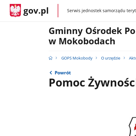
gov.pl
Serwis jednostek samorządu teryt
gov.pl
Gminny Ośrodek Po
w Mokobodach
GOPS Mokobody
O urzędzie
Akt
Powrót
Pomoc Żywnośc