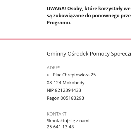
UWAGA! Osoby, które korzystały we
są zobowiązane do ponownego przel
Programu.
stopka
Gminny Ośrodek Pomocy Społecz
ADRES
ul. Plac Chreptowicza 25
08-124 Mokobody
NIP 8212394433
Regon 005183293
KONTAKT
Skontaktuj się z nami
25 641 13 48