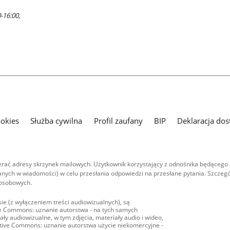
-16:00,
ookies
Służba cywilna
Profil zaufany
BIP
Deklaracja dos
ać adresy skrzynek mailowych. Użytkownik korzystający z odnośnika będącego 
nych w wiadomości) w celu przesłania odpowiedzi na przesłane pytania. Szczegó
 osobowych.
ie (z wyłączeniem treści audiowizualnych), są
ive Commons: uznanie autorstwa - na tych samych
ły audiowizualne, w tym zdjęcia, materiały audio i wideo,
eative Commons: uznanie autorstwa użycie niekomercyjne -