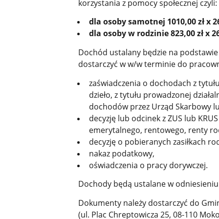
korzystania z pomocy społecznej czyli:
dla osoby samotnej 1010,00 zł x 26
dla osoby w rodzinie 823,00 zł x 26
Dochód ustalany będzie na podstawie
dostarczyć w w/w terminie do pracown
zaświadczenia o dochodach z tytu
dzieło, z tytułu prowadzonej dział
dochodów przez Urząd Skarbowy lu
decyzję lub odcinek z ZUS lub KRU
emerytalnego, rentowego, renty ro
decyzję o pobieranych zasiłkach ro
nakaz podatkowy,
oświadczenia o pracy dorywczej.
Dochody będą ustalane w odniesieniu 
Dokumenty należy dostarczyć do Gm
(ul. Plac Chreptowicza 25, 08-110 Mok