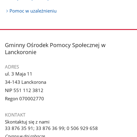
Pomoc w uzależnieniu
stopka
Gminny Ośrodek Pomocy Społecznej w
Lanckoronie
ADRES
ul. 3 Maja 11
34-143 Lanckorona
NIP 551 112 3812
Regon 070002770
KONTAKT
Skontaktuj się z nami
33 876 35 91; 33 876 36 99; 0 506 929 658
Czynna w dni robocze