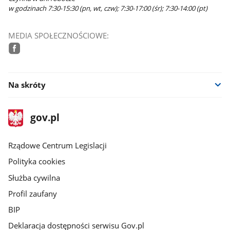
w godzinach 7:30-15:30 (pn, wt, czw); 7:30-17:00 (śr); 7:30-14:00 (pt)
MEDIA SPOŁECZNOŚCIOWE:
facebook
Na skróty
stopka
Strona
gov.pl
gov.pl
główna
Rządowe Centrum Legislacji
Polityka cookies
Służba cywilna
Profil zaufany
BIP
Deklaracja dostępności serwisu Gov.pl