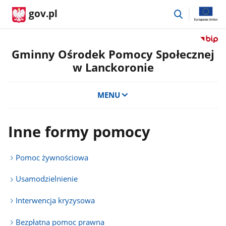
przejdź
gov.pl
do
wyszukiwar
Przejdź
do
Gminny Ośrodek Pomocy Społecznej
serwis
w Lanckoronie
Biulety
Informa
Publicz
MENU
Gminn
Ośrode
Pomoc
Inne formy pomocy
Społecz
w
Lancko
Pomoc żywnościowa
Usamodzielnienie
Interwencja kryzysowa
Bezpłatna pomoc prawna