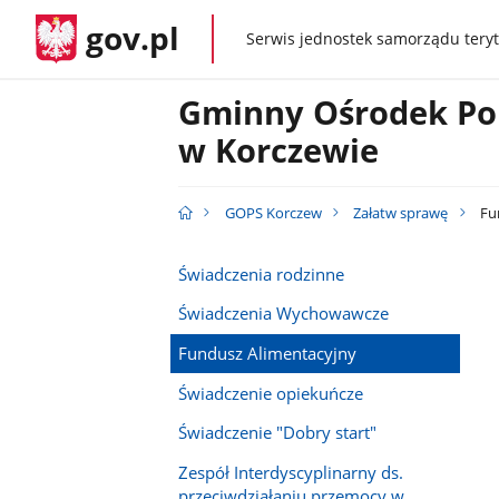
gov.pl
Serwis jednostek samorządu teryt
gov.pl
Gminny Ośrodek Po
w Korczewie
GOPS Korczew
Załatw sprawę
Fu
Świadczenia rodzinne
Świadczenia Wychowawcze
Fundusz Alimentacyjny
Świadczenie opiekuńcze
Świadczenie "Dobry start"
Zespół Interdyscyplinarny ds.
przeciwdziałaniu przemocy w