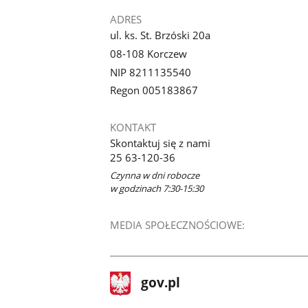
ADRES
ul. ks. St. Brzóski 20a
08-108 Korczew
NIP 8211135540
Regon 005183867
KONTAKT
Skontaktuj się z nami
25 63-120-36
Czynna w dni robocze
w godzinach 7:30-15:30
MEDIA SPOŁECZNOŚCIOWE:
stopka
Strona
gov.pl
gov.pl
główna