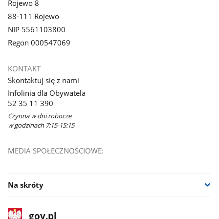
Rojewo 8
88-111 Rojewo
NIP 5561103800
Regon 000547069
KONTAKT
Skontaktuj się z nami
Infolinia dla Obywatela
52 35 11 390
Czynna w dni robocze
w godzinach 7:15-15:15
MEDIA SPOŁECZNOŚCIOWE:
Na skróty
stopka
Strona
gov.pl