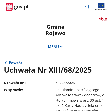
przejdź
gov.pl
do
wyszukiwar
Przejdź
do
Gmina
serwis
Rojewo
Biulety
Informa
Publicz
MENU
Gmina
Rojewo
Powrót
Uchwała Nr XIII/68/2025
Uchwała nr :
XIII/68/2025
W sprawie:
Regulaminu określającego
wysokość stawek dodatków, o
których mowa w art. 30 ust. 1
pkt 2 Karty Nauczyciela oraz
szczegółowych warunków