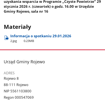
uzyskania wsparcia w Programie „Czyste Powietrze” 29
stycznia 2026 r. (czwartek) o godz. 16.00 w Urzędzie
Gminy Rojewo, sala nr 16
Materiały
Informacja o spotkaniu 29.01.2026
2.jpg
0.23MB
stopka
Urząd Gminy Rojewo
ADRES
Rojewo 8
88-111 Rojewo
NIP 5561103800
Regon 000547069