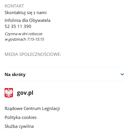
KONTAKT
Skontaktuj się z nami
Infolinia dla Obywatela
52 35 11 390
Czynna w dni robocze
w godzinach 7:15-15:15
MEDIA SPOŁECZNOŚCIOWE:
Na skróty
stopka
Strona
gov.pl
gov.pl
główna
Rządowe Centrum Legislacji
Polityka cookies
Służba cywilna