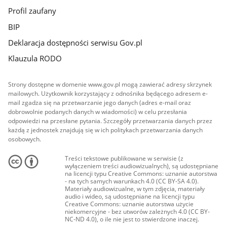
Profil zaufany
BIP
Deklaracja dostępności serwisu Gov.pl
Klauzula RODO
Strony dostępne w domenie www.gov.pl mogą zawierać adresy skrzynek
mailowych. Użytkownik korzystający z odnośnika będącego adresem e-
mail zgadza się na przetwarzanie jego danych (adres e-mail oraz
dobrowolnie podanych danych w wiadomości) w celu przesłania
odpowiedzi na przesłane pytania. Szczegóły przetwarzania danych przez
każdą z jednostek znajdują się w ich politykach przetwarzania danych
osobowych.
Treści tekstowe publikowane w serwisie (z
wyłączeniem treści audiowizualnych), są udostępniane
na licencji typu Creative Commons: uznanie autorstwa
- na tych samych warunkach 4.0 (CC BY-SA 4.0).
Materiały audiowizualne, w tym zdjęcia, materiały
audio i wideo, są udostępniane na licencji typu
Creative Commons: uznanie autorstwa użycie
niekomercyjne - bez utworów zależnych 4.0 (CC BY-
NC-ND 4.0), o ile nie jest to stwierdzone inaczej.