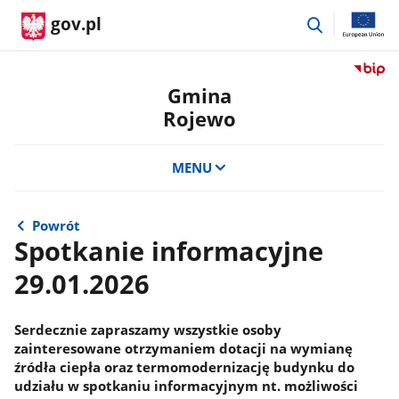
przejdź
gov.pl
do
wyszukiwar
Przejdź
do
Gmina
serwis
Rojewo
Biulety
Informa
Publicz
MENU
Gmina
Rojewo
Powrót
Spotkanie informacyjne
29.01.2026
Serdecznie zapraszamy wszystkie osoby
zainteresowane otrzymaniem dotacji na wymianę
źródła ciepła oraz termomodernizację budynku do
udziału w spotkaniu informacyjnym nt. możliwości