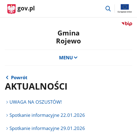
przejdź
gov.pl
do
wyszukiwar
Przejdź
do
Gmina
serwis
Rojewo
Biulety
Informa
Publicz
MENU
Gmina
Rojewo
Powrót
AKTUALNOŚCI
UWAGA NA OSZUSTÓW!
Spotkanie informacyjne 22.01.2026
Spotkanie informacyjne 29.01.2026