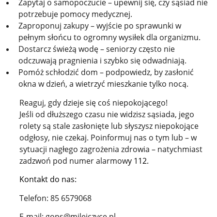
Zapytaj o samopoczucie – upewnij się, czy sąsiad nie
potrzebuje pomocy medycznej.
Zaproponuj zakupy – wyjście po sprawunki w
pełnym słońcu to ogromny wysiłek dla organizmu.
Dostarcz świeżą wodę – seniorzy często nie
odczuwają pragnienia i szybko się odwadniają.
Pomóż schłodzić dom – podpowiedz, by zasłonić
okna w dzień, a wietrzyć mieszkanie tylko nocą.
Reaguj, gdy dzieje się coś niepokojącego!
Jeśli od dłuższego czasu nie widzisz sąsiada, jego
rolety są stale zasłonięte lub słyszysz niepokojące
odgłosy, nie czekaj. Poinformuj nas o tym lub – w
sytuacji nagłego zagrożenia zdrowia – natychmiast
zadzwoń pod numer alarmow
y 112.
Kontakt do nas:
Telefon: 85 6579068
E-mail: gops@milejczyce.pl