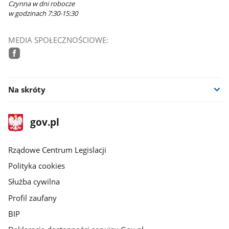
Czynna w dni robocze
w godzinach 7:30-15:30
MEDIA SPOŁECZNOŚCIOWE:
facebook
Na skróty
stopka
Strona
gov.pl
gov.pl
główna
Rządowe Centrum Legislacji
Polityka cookies
Służba cywilna
Profil zaufany
BIP