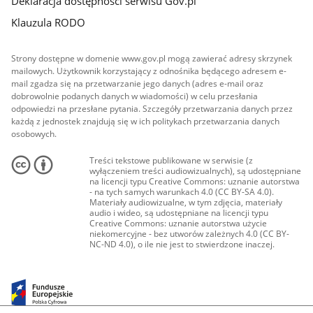
Deklaracja dostępności serwisu Gov.pl
Klauzula RODO
Strony dostępne w domenie www.gov.pl mogą zawierać adresy skrzynek
mailowych. Użytkownik korzystający z odnośnika będącego adresem e-
mail zgadza się na przetwarzanie jego danych (adres e-mail oraz
dobrowolnie podanych danych w wiadomości) w celu przesłania
odpowiedzi na przesłane pytania. Szczegóły przetwarzania danych przez
każdą z jednostek znajdują się w ich politykach przetwarzania danych
osobowych.
Treści tekstowe publikowane w serwisie (z
wyłączeniem treści audiowizualnych), są udostępniane
na licencji typu Creative Commons: uznanie autorstwa
- na tych samych warunkach 4.0 (CC BY-SA 4.0).
Materiały audiowizualne, w tym zdjęcia, materiały
audio i wideo, są udostępniane na licencji typu
Creative Commons: uznanie autorstwa użycie
niekomercyjne - bez utworów zależnych 4.0 (CC BY-
NC-ND 4.0), o ile nie jest to stwierdzone inaczej.