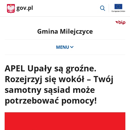
przejdź
gov.pl
do
wyszukiwar
Przejdź
do
Gmina Milejczyce
serwis
Biulety
MENU
Informa
Publicz
Gmina
APEL Upały są groźne.
Milejcz
Rozejrzyj się wokół – Twój
samotny sąsiad może
potrzebować pomocy!