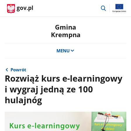
przejdź
gov.pl
do
wyszukiwar
Gmina
Krempna
MENU
Powrót
Rozwiąż kurs e-learningowy
i wygraj jedną ze 100
hulajnóg