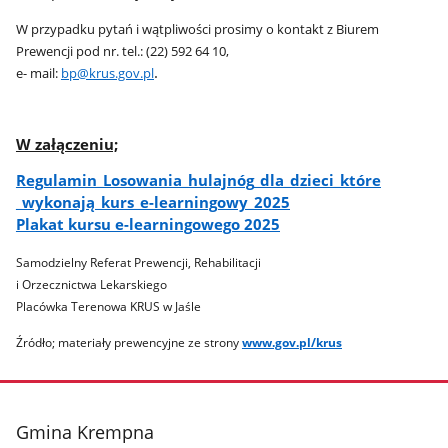
W przypadku pytań i wątpliwości prosimy o kontakt z Biurem
Prewencji pod nr. tel.: (22) 592 64 10,
.
e- mail:
bp@krus.gov.pl
W załączeniu;
Regulamin​_Losowania​_hulajnóg​_dla​_dzieci​_które​
_wykonają​_kurs​_e-learningowy​_2025
Plakat kursu e-learningowego 2025
Samodzielny Referat Prewencji, Rehabilitacji
i Orzecznictwa Lekarskiego
Placówka Terenowa KRUS w Jaśle
Źródło; materiały prewencyjne ze strony
www.gov.pl/krus
stopka
Gmina Krempna