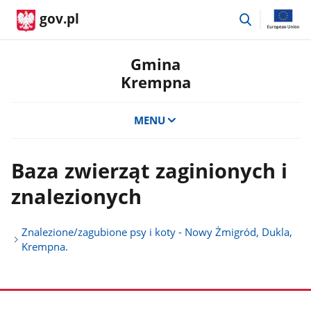
przejdź
gov.pl
do
wyszukiwar
Gmina
Krempna
MENU
Baza zwierząt zaginionych i
znalezionych
Znalezione/zagubione psy i koty - Nowy Żmigród, Dukla,
Krempna.