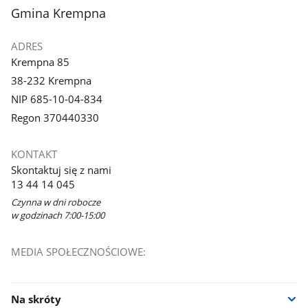
stopka
Gmina Krempna
ADRES
Krempna 85
38-232 Krempna
NIP 685-10-04-834
Regon 370440330
KONTAKT
Skontaktuj się z nami
13 44 14 045
Czynna w dni robocze
w godzinach 7:00-15:00
MEDIA SPOŁECZNOŚCIOWE:
Na skróty