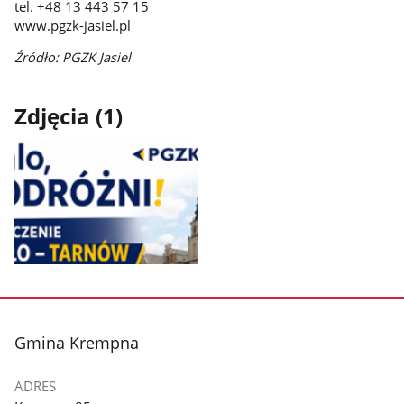
tel. +48 13 443 57 15
www.pgzk-jasiel.pl
Źródło: PGZK Jasiel
Zdjęcia (1)
Pokaż
zdjęcie
1
z
stopka
Gmina Krempna
galerii.
ADRES