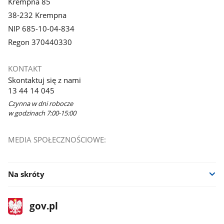
Krempna 85
38-232 Krempna
NIP 685-10-04-834
Regon 370440330
KONTAKT
Skontaktuj się z nami
13 44 14 045
Czynna w dni robocze
w godzinach 7:00-15:00
MEDIA SPOŁECZNOŚCIOWE:
Na skróty
stopka
Strona
gov.pl
gov.pl
główna