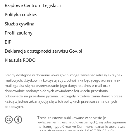
Rządowe Centrum Legislacji
Polityka cookies
Służba cywilna
Profil zaufany
BIP
Deklaracja dostępności serwisu Gov.pl
Klauzula RODO
Strony dostępne w domenie www.gov.pl mogą zawierać adresy skrzynek
mailowych. Użytkownik korzystający z odnośnika będącego adresem e-
mail zgadza się na przetwarzanie jego danych (adres e-mail oraz
dobrowolnie podanych danych w wiadomości) w celu przesłania
odpowiedzi na przesłane pytania. Szczegóły przetwarzania danych przez
każdą z jednostek znajdują się w ich politykach przetwarzania danych
osobowych.
Treści tekstowe publikowane w serwisie (z
wyłączeniem treści audiowizualnych), są udostępniane
na licencji typu Creative Commons: uznanie autorstwa
- na tych samych warunkach 4.0 (CC BY-SA 4.0).