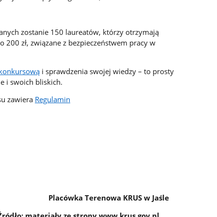
nych zostanie 150 laureatów, którzy otrzymają
do 200 zł, związane z bezpieczeństwem pracy w
 konkursową
i sprawdzenia swojej wiedzy – to prosty
 i swoich bliskich.
su zawiera
Regulamin
nowa KRUS w Jaśle
Źródło; materiały ze strony www.krus.gov.pl