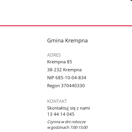
stopka
Gmina Krempna
ADRES
Krempna 85
38-232 Krempna
NIP 685-10-04-834
Regon 370440330
KONTAKT
Skontaktuj się z nami
13 44 14 045
Czynna w dni robocze
w godzinach 7:00-15:00