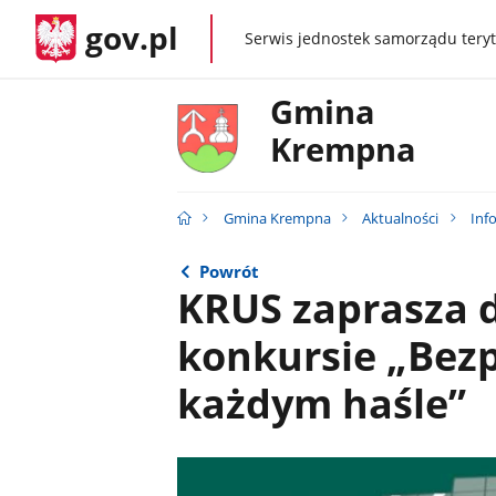
gov.pl
Serwis jednostek samorządu teryt
gov.pl
Gmina
Krempna
Gmina Krempna
Aktualności
Inf
Powrót
KRUS zaprasza 
konkursie „Bez
każdym haśle”