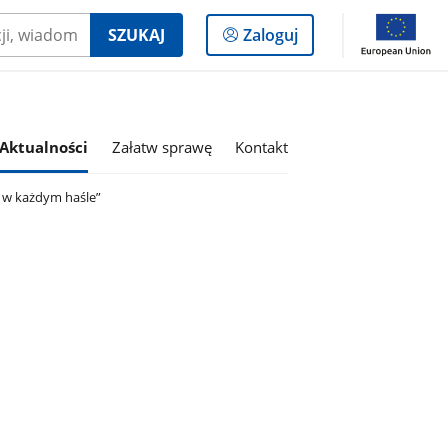
Logowanie
SZUKAJ
Zaloguj
do
panelu
Aktualności
Załatw sprawę
Kontakt
 w każdym haśle”