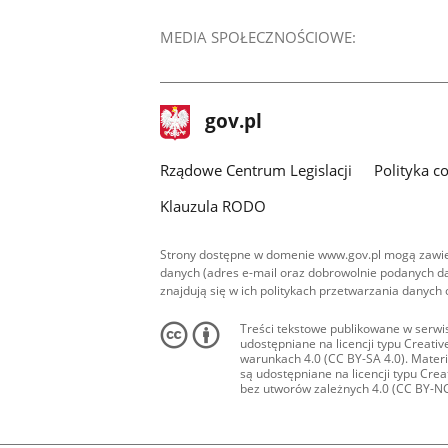
MEDIA SPOŁECZNOŚCIOWE:
stopka
Strona
gov.pl
gov.pl
główna
Rządowe Centrum Legislacji
Polityka c
Klauzula RODO
Strony dostępne w domenie www.gov.pl mogą zawier
danych (adres e-mail oraz dobrowolnie podanych da
znajdują się w ich politykach przetwarzania danych
Treści tekstowe publikowane w serwis
udostępniane na licencji typu Creat
warunkach 4.0 (CC BY-SA 4.0). Materia
są udostępniane na licencji typu Cr
bez utworów zależnych 4.0 (CC BY-NC-N