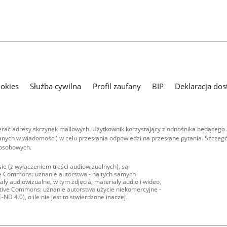
ookies
Służba cywilna
Profil zaufany
BIP
Deklaracja dos
ać adresy skrzynek mailowych. Użytkownik korzystający z odnośnika będącego 
nych w wiadomości) w celu przesłania odpowiedzi na przesłane pytania. Szczegó
 osobowych.
ie (z wyłączeniem treści audiowizualnych), są
ive Commons: uznanie autorstwa - na tych samych
ły audiowizualne, w tym zdjęcia, materiały audio i wideo,
eative Commons: uznanie autorstwa użycie niekomercyjne -
D 4.0), o ile nie jest to stwierdzone inaczej.