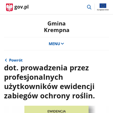
przejdź
gov.pl
do
wyszukiwar
Gmina
Krempna
MENU
Powrót
dot. prowadzenia przez
profesjonalnych
użytkowników ewidencji
zabiegów ochrony roślin.