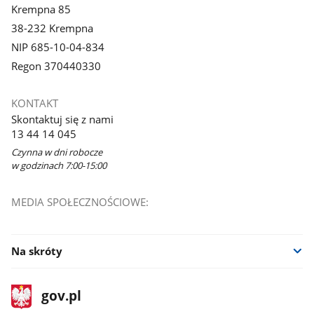
Krempna 85
38-232 Krempna
NIP 685-10-04-834
Regon 370440330
KONTAKT
Skontaktuj się z nami
13 44 14 045
Czynna w dni robocze
w godzinach 7:00-15:00
MEDIA SPOŁECZNOŚCIOWE:
Na skróty
stopka
Strona
gov.pl
gov.pl
główna