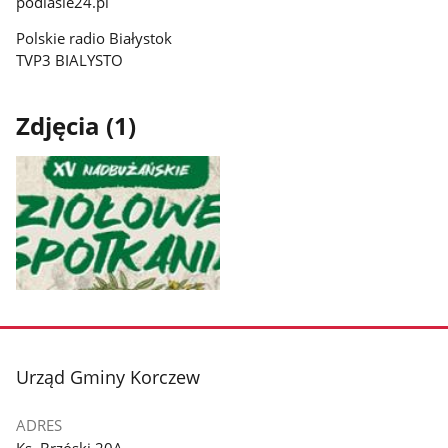
podlasie24.pl
Polskie radio Białystok
TVP3 BIALYSTO
Zdjęcia (1)
Pokaż
zdjęcie
1
z
stopka
Urząd Gminy Korczew
galerii.
ADRES