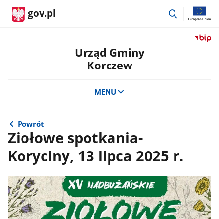
przejdź
gov.pl
do
wyszukiwar
Przejdź
do
Urząd Gminy
serwis
Korczew
Biulety
Informa
Publicz
MENU
Urząd
Gminy
Korcze
Powrót
Ziołowe spotkania-
Koryciny, 13 lipca 2025 r.