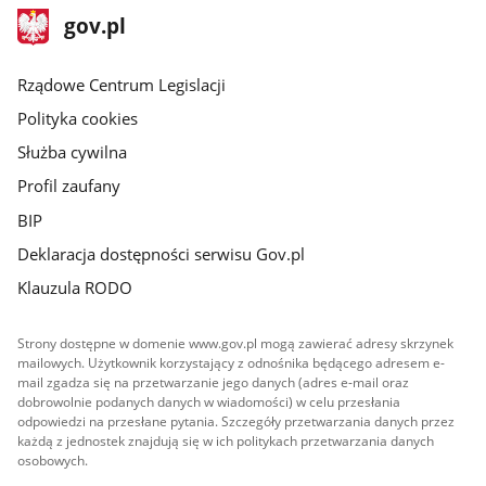
stopka
Strona
gov.pl
gov.pl
główna
Rządowe Centrum Legislacji
Polityka cookies
Służba cywilna
Profil zaufany
BIP
Deklaracja dostępności serwisu Gov.pl
Klauzula RODO
Strony dostępne w domenie www.gov.pl mogą zawierać adresy skrzynek
mailowych. Użytkownik korzystający z odnośnika będącego adresem e-
mail zgadza się na przetwarzanie jego danych (adres e-mail oraz
dobrowolnie podanych danych w wiadomości) w celu przesłania
odpowiedzi na przesłane pytania. Szczegóły przetwarzania danych przez
każdą z jednostek znajdują się w ich politykach przetwarzania danych
osobowych.