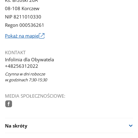
Ks. Brzóski 20A
08-108 Korczew
NIP 8211010330
Regon 000536261
Link
Pokaż na mapie
otworzy
się
KONTAKT
w
Infolinia dla Obywatela
nowym
+48256312022
oknie
Czynna w dni robocze
w godzinach 7:30-15:30
MEDIA SPOŁECZNOŚCIOWE:
facebook
Na skróty