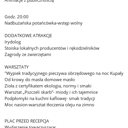
Animacje z publicznością
Godz. 20:00
Nadbużańska potańcówka-wstęp wolny
DODATKOWE ATRAKCJE
Irydolog
Stoiska lokalnych producentów i rękodzielników
Zagrody ze zwierzętami
WARSZTATY
"Wypiek tradycyjnego pieczywa obrzędowego na noc Kupały
Od krowy do masła domowe masło
Zioła z certyfikatem ekologia, normy i smaki
Warsztat „Pszczeli skarb”- miody i ich tajemnice
Podpłomyki na kuchni kaflowej- smak tradycji
Moc nasion-warsztat tłoczenia oleju na zimno
PLAC PRZED RECEPCJA
Wydarzenie towarzyszące: