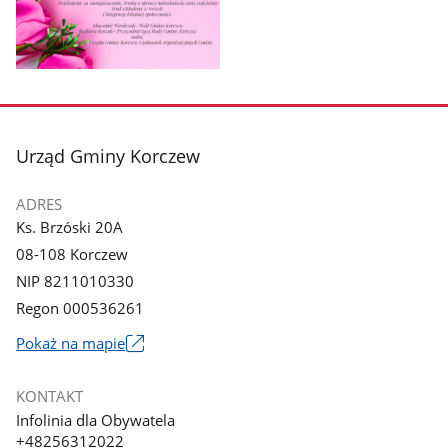
Pokaż
zdjęcie
1
z
stopka
Urząd Gminy Korczew
galerii.
ADRES
Ks. Brzóski 20A
08-108 Korczew
NIP 8211010330
Regon 000536261
Link
Pokaż na mapie
otworzy
się
KONTAKT
w
Infolinia dla Obywatela
nowym
+48256312022
oknie