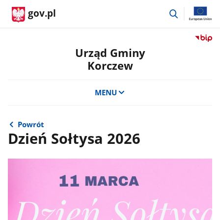
przejdź
gov.pl
do
wyszukiwar
Przejdź
do
Urząd Gminy
serwis
Korczew
Biulety
Informa
Publicz
MENU
Urząd
Gminy
Korcze
Powrót
Dzień Sołtysa 2026