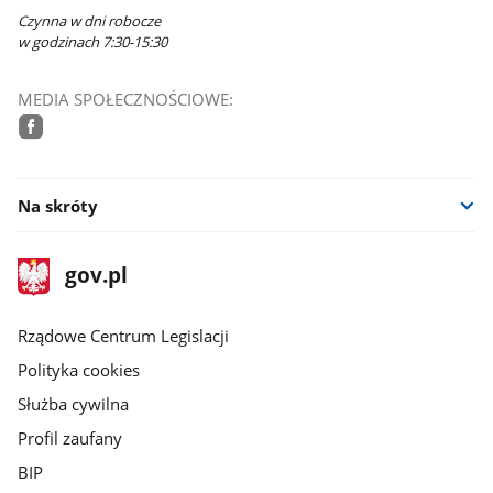
Czynna w dni robocze
w godzinach 7:30-15:30
MEDIA SPOŁECZNOŚCIOWE:
facebook
Na skróty
stopka
Strona
gov.pl
gov.pl
główna
Rządowe Centrum Legislacji
Polityka cookies
Służba cywilna
Profil zaufany
BIP