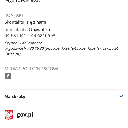
KONTAKT
Skontaktuj się z nami
Infolinia dla Obywatela
44 6814412; 44 6810593
Czynna w dni robocze
w godzinach 7:30-15:30 (pn); 7:30-17:00 (wt); 7:30-15:30 (śr, czw); 7:30-
14:00 (pt)
MEDIA SPOŁECZNOŚCIOWE:
facebook
Na skróty
stopka
Strona
gov.pl
gov.pl
główna