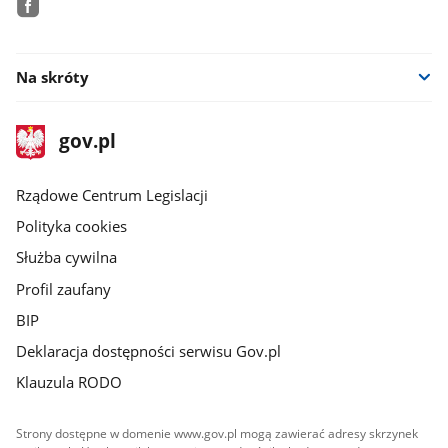
facebook
Na skróty
stopka
Strona
gov.pl
gov.pl
główna
Rządowe Centrum Legislacji
Polityka cookies
Służba cywilna
Profil zaufany
BIP
Deklaracja dostępności serwisu Gov.pl
Klauzula RODO
Strony dostępne w domenie www.gov.pl mogą zawierać adresy skrzynek