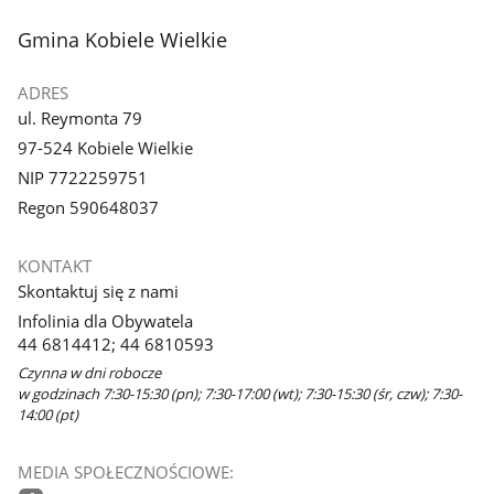
stopka
Gmina Kobiele Wielkie
ADRES
ul. Reymonta 79
97-524 Kobiele Wielkie
NIP 7722259751
Regon 590648037
KONTAKT
Skontaktuj się z nami
Infolinia dla Obywatela
44 6814412; 44 6810593
Czynna w dni robocze
w godzinach 7:30-15:30 (pn); 7:30-17:00 (wt); 7:30-15:30 (śr, czw); 7:30-
14:00 (pt)
MEDIA SPOŁECZNOŚCIOWE: