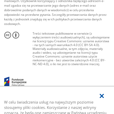
mailowych. Użytkownik korzystający z odnośnika będącego adresem e-
mail zgadza się na przetwarzanie jego danych (adres e-mail oraz
dobrowolnie podanych danych w wiadomości) w celu przesłania
odpowiedzi na przesłane pytania. Szczegóły przetwarzania danych przez
każdą z jednostek znajdują się w ich politykach przetwarzania danych
osobowych.
Treści tekstowe publikowane w serwisie (z
wyłączeniem treści audiowizualnych), są udostępniane
na licencji typu Creative Commons: uznanie autorstwa
- na tych samych warunkach 4.0 (CC BY-SA 4.0).
Materiały audiowizualne, w tym zdjęcia, materiały
audio i wideo, są udostępniane na licencji typu
Creative Commons: uznanie autorstwa użycie
niekomercyjne - bez utworów zależnych 4.0 (CC BY-
NC-ND 4.0), o ile nie jest to stwierdzone inaczej.
W celu świadczenia usług na najwyższym poziomie
stosujemy pliki cookies. Korzystanie z naszej witryny
oznacza, że będą one zamieszczane w Państwa urządzeniu.