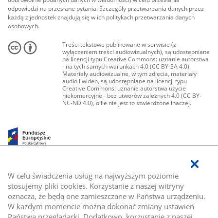
odpowiedzi na przesłane pytania. Szczegóły przetwarzania danych przez
każdą z jednostek znajdują się w ich politykach przetwarzania danych
osobowych.
Treści tekstowe publikowane w serwisie (z
wyłączeniem treści audiowizualnych), są udostępniane
na licencji typu Creative Commons: uznanie autorstwa
- na tych samych warunkach 4.0 (CC BY-SA 4.0).
Materiały audiowizualne, w tym zdjęcia, materiały
audio i wideo, są udostępniane na licencji typu
Creative Commons: uznanie autorstwa użycie
niekomercyjne - bez utworów zależnych 4.0 (CC BY-
NC-ND 4.0), o ile nie jest to stwierdzone inaczej.
W celu świadczenia usług na najwyższym poziomie
stosujemy pliki cookies. Korzystanie z naszej witryny
oznacza, że będą one zamieszczane w Państwa urządzeniu.
W każdym momencie można dokonać zmiany ustawień
Państwa przeglądarki. Dodatkowo, korzystanie z naszej