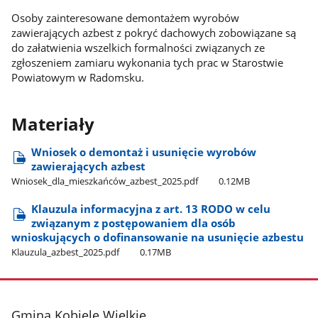
Osoby zainteresowane demontażem wyrobów
zawierających azbest z pokryć dachowych zobowiązane są
do załatwienia wszelkich formalności związanych ze
zgłoszeniem zamiaru wykonania tych prac w Starostwie
Powiatowym w Radomsku.
Materiały
Wniosek o demontaż i usunięcie wyrobów
zawierających azbest
Wniosek​_dla​_mieszkańców​_azbest​_2025.pdf
0.12MB
Klauzula informacyjna z art. 13 RODO w celu
związanym z postępowaniem dla osób
wnioskujących o dofinansowanie na usunięcie azbestu
Klauzula​_azbest​_2025.pdf
0.17MB
stopka
Gmina Kobiele Wielkie