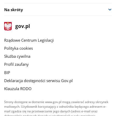
Na skróty
stopka
Strona
gov.pl
gov.pl
główna
Rządowe Centrum Legislacji
Polityka cookies
Służba cywilna
Profil zaufany
BIP
Deklaracja dostępności serwisu Gov.pl
Klauzula RODO
Strony dostępne w domenie www.gov.pl mogą zawierać adresy skrzynek
mailowych. Użytkownik korzystający z odnośnika będącego adresem e-
mail zgadza się na przetwarzanie jego danych (adres e-mail oraz
dobrowolnie podanych danych w wiadomości) w celu przesłania