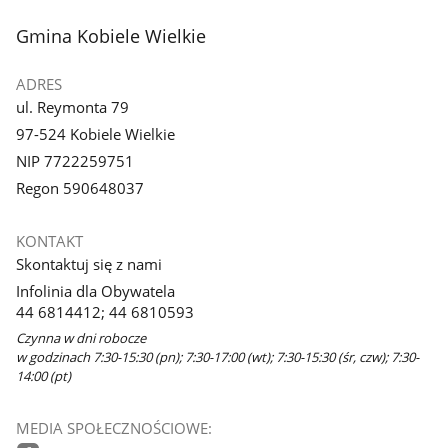
stopka
Gmina Kobiele Wielkie
ADRES
ul. Reymonta 79
97-524 Kobiele Wielkie
NIP 7722259751
Regon 590648037
KONTAKT
Skontaktuj się z nami
Infolinia dla Obywatela
44 6814412; 44 6810593
Czynna w dni robocze
w godzinach 7:30-15:30 (pn); 7:30-17:00 (wt); 7:30-15:30 (śr, czw); 7:30-
14:00 (pt)
MEDIA SPOŁECZNOŚCIOWE: