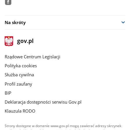
facebook
Na skróty
stopka
Strona
gov.pl
gov.pl
główna
Rządowe Centrum Legislacji
Polityka cookies
Służba cywilna
Profil zaufany
BIP
Deklaracja dostępności serwisu Gov.pl
Klauzula RODO
Strony dostępne w domenie www.gov.pl mogą zawierać adresy skrzynek