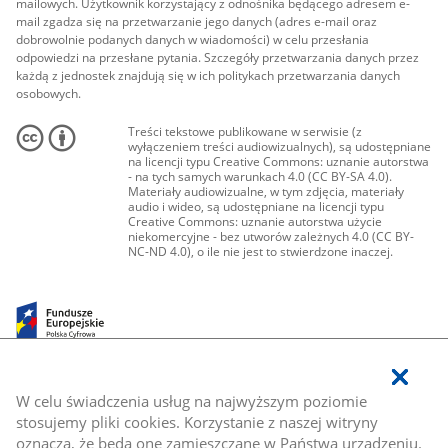
mailowych. Użytkownik korzystający z odnośnika będącego adresem e-
mail zgadza się na przetwarzanie jego danych (adres e-mail oraz
dobrowolnie podanych danych w wiadomości) w celu przesłania
odpowiedzi na przesłane pytania. Szczegóły przetwarzania danych przez
każdą z jednostek znajdują się w ich politykach przetwarzania danych
osobowych.
Treści tekstowe publikowane w serwisie (z
wyłączeniem treści audiowizualnych), są udostępniane
na licencji typu Creative Commons: uznanie autorstwa
- na tych samych warunkach 4.0 (CC BY-SA 4.0).
Materiały audiowizualne, w tym zdjęcia, materiały
audio i wideo, są udostępniane na licencji typu
Creative Commons: uznanie autorstwa użycie
niekomercyjne - bez utworów zależnych 4.0 (CC BY-
NC-ND 4.0), o ile nie jest to stwierdzone inaczej.
W celu świadczenia usług na najwyższym poziomie
stosujemy pliki cookies. Korzystanie z naszej witryny
oznacza, że będą one zamieszczane w Państwa urządzeniu.