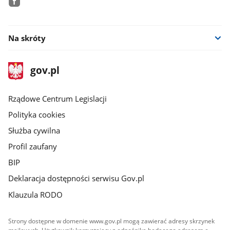
facebook
Na skróty
stopka
Strona
gov.pl
gov.pl
główna
Rządowe Centrum Legislacji
Polityka cookies
Służba cywilna
Profil zaufany
BIP
Deklaracja dostępności serwisu Gov.pl
Klauzula RODO
Strony dostępne w domenie www.gov.pl mogą zawierać adresy skrzynek