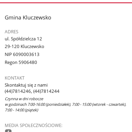
zdjęcie
3
z
stopka
Gmina Kluczewsko
galerii.
ADRES
ul. Spółdzielcza 12
29-120 Kluczewsko
NIP 6090003613
Regon 5906480
KONTAKT
Skontaktuj się z nami
(44)7814246, (44)7814244
Czynna w dni robocze
w godzinach 7:00-16:00 (poniedziałek), 7:00 - 15:00 (wtorek - czwartek),
7:00 - 14:00 (piątek)
MEDIA SPOŁECZNOŚCIOWE: