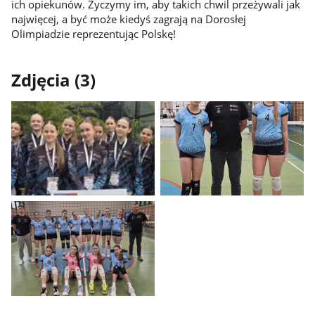
ich opiekunów. Życzymy im, aby takich chwil przeżywali jak
najwięcej, a być może kiedyś zagrają na Dorosłej
Olimpiadzie reprezentując Polskę!
Zdjęcia (3)
Pokaż
Pokaż
zdjęcie
zdjęcie
1
2
z
z
galerii.
galerii.
Pokaż