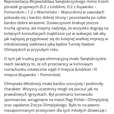
Reprezentacja Województwa Świętokrzyskiego mimo trzech
porażek grupowych (0:2 z Łódzkim, 0:2 z Kujawsko –
Pomorskim i 1:2 z Warmińsko – Mazurskim) w zawodach
pokazała się z bardzo dobrej strony i pozostawiła po sobie
bardzo dobre wrażenie. Dziewczynom brakuje jeszcze
trochę zgrania, ale miejmy nadzieję, że wszystko dograją na
kolejnych konsultacjach (najbliższe już w wakacje), tak aby
jak najlepiej przygotować się do kolejnej wielkiej imprezy w
młodzieżowej siatkówce jaką będzie Turniej Nadziei
Olimpijskich w przyszłym roku.
O tym jak trudną grupę eliminacyjną miało Świętokrzyskie
niech świadczy to, że ich przeciwnicy w końcowym
rozrachunku ostatecznie zajęli II miejsce (Łódzkie) i VI
miejsce (Kujawsko – Pomorskie).
Olimpiada Młodzieży miała bardzo uroczysty i podniosły
charakter. Wszyscy uczestnicy mogli się poczuć jak na
prawdziwych Igrzyskach. Był przemarsz korowodu
sportowców, wciągnięcie na maszt flagi Polski i Olimpijskiej
oraz zapalenie Znicza Olimpijskiego. Było to na pewno
niezapomnianym przeżyciem dla tych młodych dziewcząt i