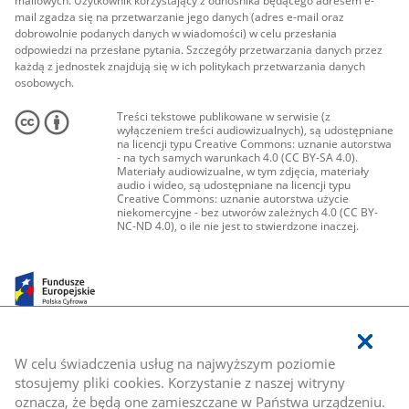
mailowych. Użytkownik korzystający z odnośnika będącego adresem e-
mail zgadza się na przetwarzanie jego danych (adres e-mail oraz
dobrowolnie podanych danych w wiadomości) w celu przesłania
odpowiedzi na przesłane pytania. Szczegóły przetwarzania danych przez
każdą z jednostek znajdują się w ich politykach przetwarzania danych
osobowych.
Treści tekstowe publikowane w serwisie (z
wyłączeniem treści audiowizualnych), są udostępniane
na licencji typu Creative Commons: uznanie autorstwa
- na tych samych warunkach 4.0 (CC BY-SA 4.0).
Materiały audiowizualne, w tym zdjęcia, materiały
audio i wideo, są udostępniane na licencji typu
Creative Commons: uznanie autorstwa użycie
niekomercyjne - bez utworów zależnych 4.0 (CC BY-
NC-ND 4.0), o ile nie jest to stwierdzone inaczej.
W celu świadczenia usług na najwyższym poziomie
stosujemy pliki cookies. Korzystanie z naszej witryny
oznacza, że będą one zamieszczane w Państwa urządzeniu.