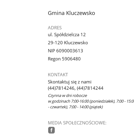
1
z
stopka
Gmina Kluczewsko
galerii.
ADRES
ul. Spółdzielcza 12
29-120 Kluczewsko
NIP 6090003613
Regon 5906480
KONTAKT
Skontaktuj się z nami
(44)7814246, (44)7814244
Czynna w dni robocze
w godzinach 7:00-16:00 (poniedziałek), 7:00 - 15:
- czwartek), 7:00 - 14:00 (piątek)
MEDIA SPOŁECZNOŚCIOWE: