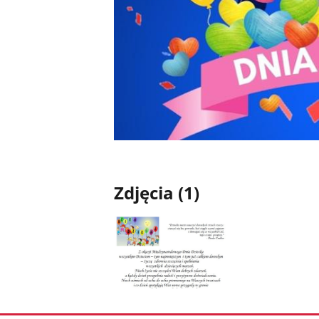
Zdjęcia (1)
Pokaż
zdjęcie