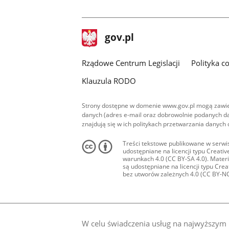
facebook
stopka
Strona
gov.pl
gov.pl
główna
Rządowe Centrum Legislacji
Polityka c
Klauzula RODO
Strony dostępne w domenie www.gov.pl mogą zawier
danych (adres e-mail oraz dobrowolnie podanych da
znajdują się w ich politykach przetwarzania danych
Treści tekstowe publikowane w serwis
udostępniane na licencji typu Creat
warunkach 4.0 (CC BY-SA 4.0). Materia
są udostępniane na licencji typu Cr
bez utworów zależnych 4.0 (CC BY-NC-N
W celu świadczenia usług na najwyższym p