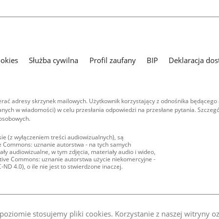
ookies
Służba cywilna
Profil zaufany
BIP
Deklaracja dos
ać adresy skrzynek mailowych. Użytkownik korzystający z odnośnika będącego 
nych w wiadomości) w celu przesłania odpowiedzi na przesłane pytania. Szczegó
 osobowych.
ie (z wyłączeniem treści audiowizualnych), są
ive Commons: uznanie autorstwa - na tych samych
ły audiowizualne, w tym zdjęcia, materiały audio i wideo,
eative Commons: uznanie autorstwa użycie niekomercyjne -
D 4.0), o ile nie jest to stwierdzone inaczej.
oziomie stosujemy pliki cookies. Korzystanie z naszej witryny 