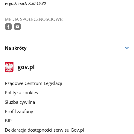
w godzinach 7:30-15:30
MEDIA SPOŁECZNOŚCIOWE:
facebook
youtube
Na skróty
stopka
Strona
gov.pl
gov.pl
główna
Rządowe Centrum Legislacji
Polityka cookies
Służba cywilna
Profil zaufany
BIP
Deklaracja dostępności serwisu Gov.pl