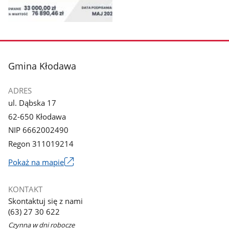
Pokaż
zdjęcie
1
z
stopka
Gmina Kłodawa
galerii.
ADRES
ul. Dąbska 17
62-650 Kłodawa
NIP 6662002490
Regon 311019214
Link
Pokaż na mapie
otworzy
się
KONTAKT
w
Skontaktuj się z nami
nowym
(63) 27 30 622
oknie
Czynna w dni robocze