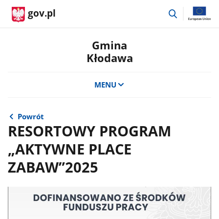
przejdź
gov.pl
do
wyszukiwar
Gmina
Kłodawa
MENU
Powrót
RESORTOWY PROGRAM
„AKTYWNE PLACE
ZABAW”2025