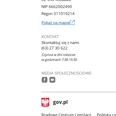
NIP 6662002490
Regon 311019214
Link
Pokaż na mapie
otworzy
się
KONTAKT
w
Skontaktuj się z nami
nowym
(63) 27 30 622
oknie
Czynna w dni robocze
w godzinach 7:30-15:30
MEDIA SPOŁECZNOŚCIOWE:
facebook
youtube
stopka
Strona
gov.pl
gov.pl
główna
Rządowe Centrum Legislacji
Polityka c