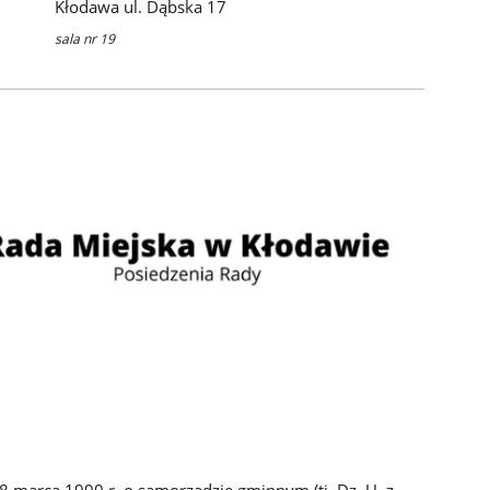
Kłodawa ul. Dąbska 17
sala nr 19
 8 marca 1990 r. o samorządzie gminnym (tj. Dz. U. z