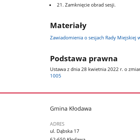
21. Zamknięcie obrad sesji.
Materiały
Zawiadomienia o sesjach Rady Miejskiej 
Podstawa prawna
Ustawa z dnia 28 kwietnia 2022 r. o zm
1005
stopka
Gmina Kłodawa
ADRES
ul. Dąbska 17
62-650 Kłodawa