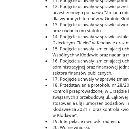
11. Podjęcie uchwały w sprawie pomnik
12. Podjęcie uchwały w sprawie przy
przestrzennego po nazwa "Zmiana mi
dla wybranych terenów w Gminie Kłod
13. Podjęcie uchwały w sprawie utwor
oraz nadania mu statutu.
14. Podjęcie uchwały w sprawie ustal
Dziecięcym "Kleks" w Kłodawie oraz m
15. Podjęcie uchwały zmieniającej u
Wspólnych w Kłodawie oraz nadania m
16. Podjęcie uchwały zmieniającej uc
administracyjnej oraz finansowej jed
sektora finansów publicznych.
17. Podjęcie uchwały w sprawie zmian
18. Przedstawienie protokołu nr 28/20
kontroli przeprowadzonej w Urzędzie 
związanych z przebudową ul. Łąkowej 
stosowania ulg i umorzeń podatków i 
Kłodawie za 2021 r. oraz kontrola kw
w Kłodawie”.
19. Interpelacje i wnioski radnych.
20. Wolne wnioski.