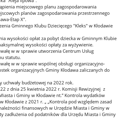
a "Aleja lipowa".
stąpienia miejscowego planu zagospodarowania
ejscowych planów zagospodarowania przestrzennego
awa-Etap X".
zenia Gminnego Klubu Dziecięcego "Kleks" w Kłodawie
enia wysokości opłat za pobyt dziecka w Gminnym Klubie
aksymalnej wysokości opłaty za wyżywienie.
chwałę w w sprawie utworzenia Centrum Usług
u statutu.
hwałę w w sprawie wspólnej obsługi organizacyjno-
nostek organizacyjnych Gminy Kłodawa zaliczanych do
y uchwały budżetowej na 2022 rok.
22 z dnia 25 kwietnia 2022 r. Komisji Rewizyjnej z
Miasta i Gminy w Kłodawie nt.” Kontrola wydatków
w Kłodawie z 2021 r. „ „Kontrola pod względem zasad
należności finansowych w Urzędzie Miasta i Gminy w
oty zadłużenia od podatników dla Urzędu Miasta i Gminy