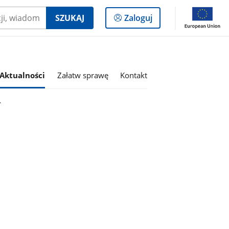
Logowanie
SZUKAJ
Zaloguj
do
panelu
Aktualności
Załatw sprawę
Kontakt
.