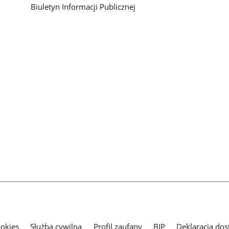
Biuletyn Informacji Publicznej
ookies
Służba cywilna
Profil zaufany
BIP
Deklaracja dos