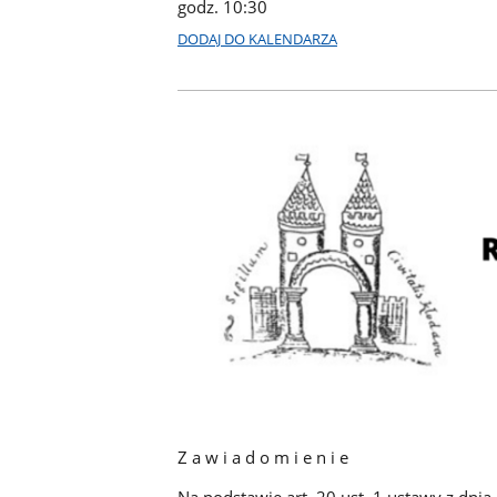
godz. 10:30
DODAJ DO KALENDARZA
Z a w i a d o m i e n i e
Na podstawie art. 20 ust. 1 ustawy z dnia