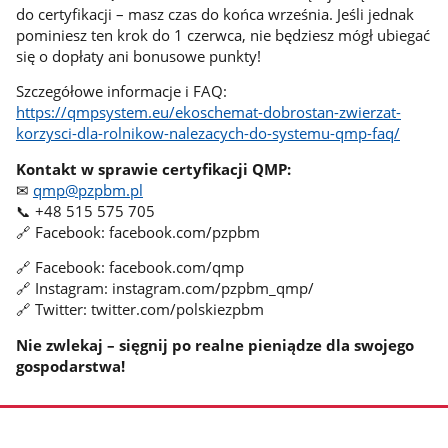
do certyfikacji – masz czas do końca września. Jeśli jednak
pominiesz ten krok do 1 czerwca, nie będziesz mógł ubiegać
się o dopłaty ani bonusowe punkty!
Szczegółowe informacje i FAQ:
https://qmpsystem.eu/ekoschemat-dobrostan-zwierzat-
korzysci-dla-rolnikow-nalezacych-do-systemu-qmp-faq/
Kontakt w sprawie certyfikacji QMP:
✉
qmp@pzpbm.pl
📞 +48 515 575 705
🔗 Facebook: facebook.com/pzpbm
🔗 Facebook: facebook.com/qmp
🔗 Instagram: instagram.com/pzpbm_qmp/
🔗 Twitter: twitter.com/polskiezpbm
Nie zwlekaj – sięgnij po realne pieniądze dla swojego
gospodarstwa!