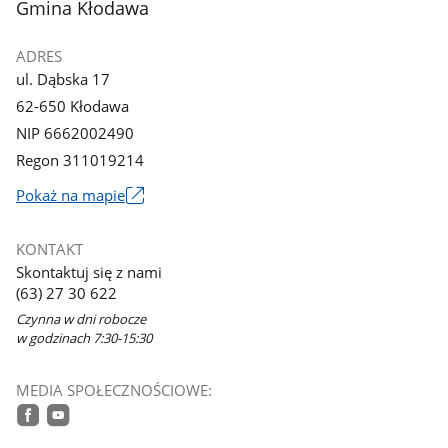
stopka
Gmina Kłodawa
ADRES
ul. Dąbska 17
62-650 Kłodawa
NIP 6662002490
Regon 311019214
Link
Pokaż na mapie
otworzy
się
KONTAKT
w
Skontaktuj się z nami
nowym
(63) 27 30 622
oknie
Czynna w dni robocze
w godzinach 7:30-15:30
MEDIA SPOŁECZNOŚCIOWE:
facebook
youtube