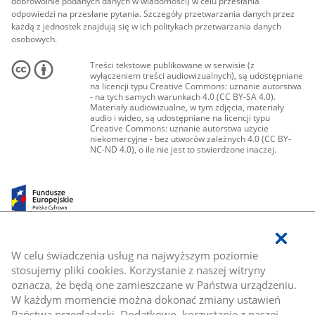
dobrowolnie podanych danych w wiadomości) w celu przesłania
odpowiedzi na przesłane pytania. Szczegóły przetwarzania danych przez
każdą z jednostek znajdują się w ich politykach przetwarzania danych
osobowych.
Treści tekstowe publikowane w serwisie (z
wyłączeniem treści audiowizualnych), są udostępniane
na licencji typu Creative Commons: uznanie autorstwa
- na tych samych warunkach 4.0 (CC BY-SA 4.0).
Materiały audiowizualne, w tym zdjęcia, materiały
audio i wideo, są udostępniane na licencji typu
Creative Commons: uznanie autorstwa użycie
niekomercyjne - bez utworów zależnych 4.0 (CC BY-
NC-ND 4.0), o ile nie jest to stwierdzone inaczej.
W celu świadczenia usług na najwyższym poziomie
stosujemy pliki cookies. Korzystanie z naszej witryny
oznacza, że będą one zamieszczane w Państwa urządzeniu.
W każdym momencie można dokonać zmiany ustawień
Państwa przeglądarki. Dodatkowo, korzystanie z naszej