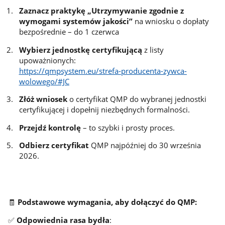
Zaznacz praktykę „Utrzymywanie zgodnie z
wymogami systemów jakości”
na wniosku o dopłaty
bezpośrednie – do 1 czerwca
Wybierz jednostkę certyfikującą
z listy
upoważnionych:
https://qmpsystem.eu/strefa-producenta-zywca-
wolowego/#JC
Złóż wniosek
o certyfikat QMP do wybranej jednostki
certyfikującej i dopełnij niezbędnych formalności.
Przejdź kontrolę
– to szybki i prosty proces.
Odbierz certyfikat
QMP najpóźniej do 30 września
2026.
🧾
Podstawowe wymagania, aby dołączyć do QMP:
✅
Odpowiednia rasa bydła
: