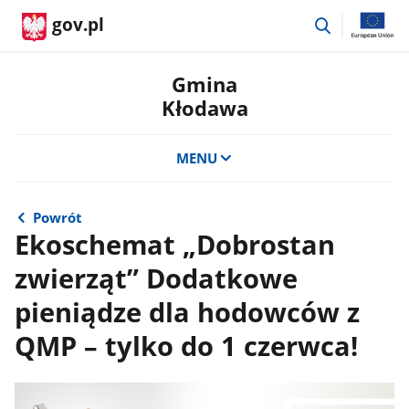
przejdź
gov.pl
do
wyszukiwar
Gmina
Kłodawa
MENU
Powrót
Ekoschemat „Dobrostan
zwierząt” Dodatkowe
pieniądze dla hodowców z
QMP – tylko do 1 czerwca!