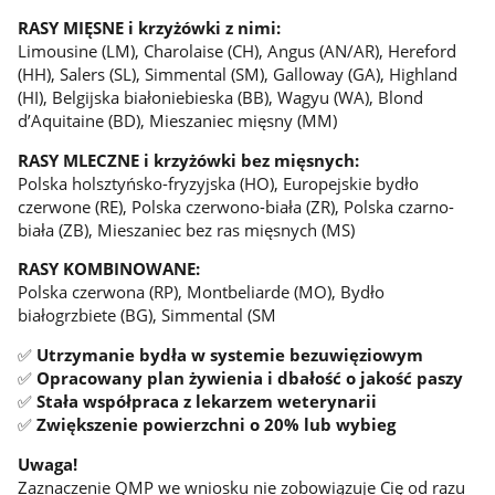
RASY MIĘSNE i krzyżówki z nimi:
Limousine (LM), Charolaise (CH), Angus (AN/AR), Hereford
(HH), Salers (SL), Simmental (SM), Galloway (GA), Highland
(HI), Belgijska białoniebieska (BB), Wagyu (WA), Blond
d’Aquitaine (BD), Mieszaniec mięsny (MM)
RASY MLECZNE i krzyżówki bez mięsnych:
Polska holsztyńsko-fryzyjska (HO), Europejskie bydło
czerwone (RE), Polska czerwono-biała (ZR), Polska czarno-
biała (ZB), Mieszaniec bez ras mięsnych (MS)
RASY KOMBINOWANE:
Polska czerwona (RP), Montbeliarde (MO), Bydło
białogrzbiete (BG), Simmental (SM
✅
Utrzymanie bydła w systemie bezuwięziowym
✅
Opracowany plan żywienia i dbałość o jakość paszy
✅
Stała współpraca z lekarzem weterynarii
✅
Zwiększenie powierzchni o 20% lub wybieg
Uwaga!
Zaznaczenie QMP we wniosku nie zobowiązuje Cię od razu