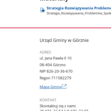
Strategia Rozwiązywania Problem
Strategia​_Rozwiązywania​_Problemów​_Społec
stopka
Urząd Gminy w Górznie
ADRES
ul. Jana Pawła II 10
08-404 Górzno
NIP 826-20-36-670
Regon 711582279
Link
Mapa Gminy
otworzy
się
KONTAKT
w
Skontaktuj się z nami
nowym
25 681-22-54 lub 681-22-55