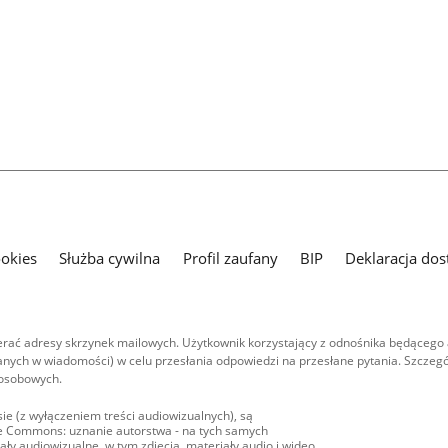
ookies
Służba cywilna
Profil zaufany
BIP
Deklaracja dos
ać adresy skrzynek mailowych. Użytkownik korzystający z odnośnika będącego 
nych w wiadomości) w celu przesłania odpowiedzi na przesłane pytania. Szczegó
 osobowych.
ie (z wyłączeniem treści audiowizualnych), są
ive Commons: uznanie autorstwa - na tych samych
ły audiowizualne, w tym zdjęcia, materiały audio i wideo,