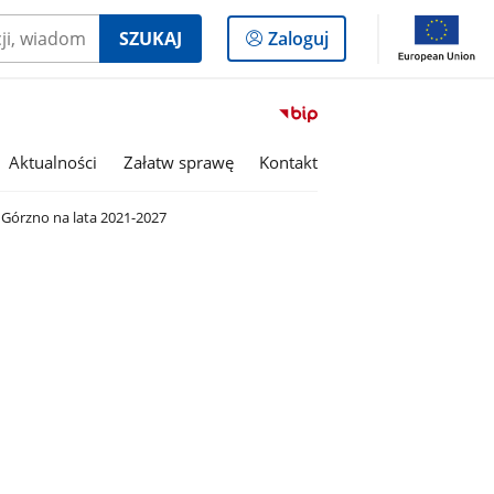
Logowanie
SZUKAJ
Zaloguj
do
panelu
Przejdź
do
serwisu
Aktualności
Załatw sprawę
Kontakt
Biuletyn
Informacji
Górzno na lata 2021-2027
Publicznej
Gmina
Górzno