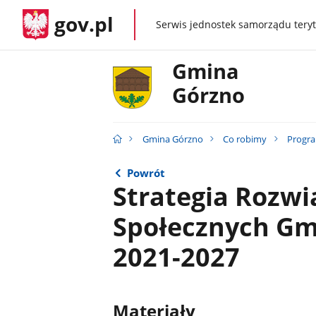
gov.pl
Serwis jednostek samorządu teryt
gov.pl
Gmina
Górzno
Gmina Górzno
Co robimy
Progra
Powrót
Strategia Rozw
Społecznych Gm
2021-2027
Materiały