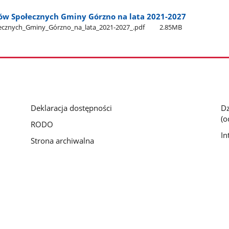
ów Społecznych Gminy Górzno na lata 2021-2027
znych​_Gminy​_Górzno​_na​_lata​_2021-2027​_.pdf
2.85MB
Deklaracja dostępności
Dz
(o
RODO
In
Strona archiwalna