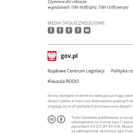
Czynna w dni robocze
w godzinach 7:00-16:00 (pn); 7:00-15:00 (wt-pt)
MEDIA SPOŁECZNOŚCIOWE:
facebook
facebook
facebook
facebook
youtube
stopka
Strona
gov.pl
gov.pl
główna
Rządowe Centrum Legislacji
Polityka c
Klauzula RODO
Strony dostępne w domenie www.gov.pl mogą zawier
danych (adres e-mail oraz dobrowolnie podanych da
znajdują się w ich politykach przetwarzania danych
Treści tekstowe publikowane w serwis
udostępniane na licencji typu Creat
warunkach 4.0 (CC BY-SA 4.0). Materia
są udostępniane na licencji typu Cr