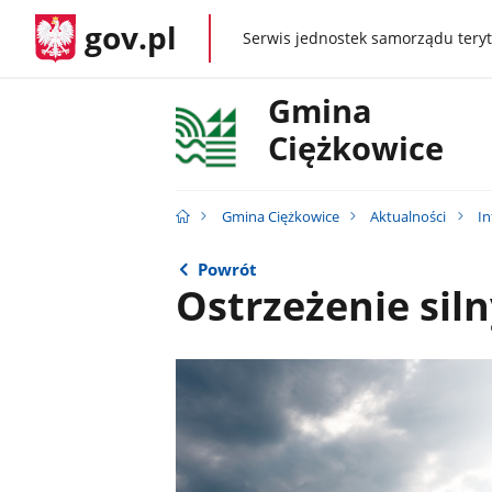
gov.pl
Serwis jednostek samorządu teryt
gov.pl
Gmina
Ciężkowice
Gmina Ciężkowice
Aktualności
I
Powrót
Ostrzeżenie siln