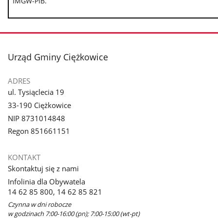
IMGW-PIB.
stopka
Urząd Gminy Ciężkowice
ADRES
ul. Tysiąclecia 19
33-190 Ciężkowice
NIP 8731014848
Regon 851661151
KONTAKT
Skontaktuj się z nami
Infolinia dla Obywatela
14 62 85 800, 14 62 85 821
Czynna w dni robocze
w godzinach 7:00-16:00 (pn); 7:00-15:00 (wt-pt)