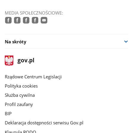
MEDIA SPOŁECZNOŚCIOWE:
facebook
facebook
facebook
facebook
youtube
Na skróty
stopka
Strona
gov.pl
gov.pl
główna
Rządowe Centrum Legislacji
Polityka cookies
Służba cywilna
Profil zaufany
BIP
Deklaracja dostępności serwisu Gov.pl
Klauzula RODO