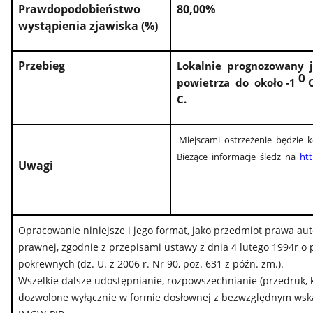
Prawdopodobieństwo
80,00%
wystąpienia zjawiska (%)
Przebieg
Lokalnie prognozowany 
0
powietrza do około -1
C.
Miejscami ostrzeżenie będzie 
Bieżące informacje śledż na
ht
Uwagi
Opracowanie niniejsze i jego format, jako przedmiot prawa au
prawnej, zgodnie z przepisami ustawy z dnia 4 lutego 1994r o
pokrewnych (dz. U. z 2006 r. Nr 90, poz. 631 z późn. zm.).
Wszelkie dalsze udostępnianie, rozpowszechnianie (przedruk, 
dozwolone wyłącznie w formie dosłownej z bezwzględnym wskaz