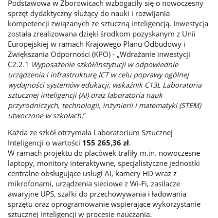
Podstawowa w Zborowicach wzbogaciły się o nowoczesny
sprzęt dydaktyczny służący do nauki i rozwijania
kompetencji związanych ze sztuczną inteligencją. Inwestycja
została zrealizowana dzięki środkom pozyskanym z Unii
Europejskiej w ramach Krajowego Planu Odbudowy i
Zwiększania Odporności (KPO) - „Wdrażanie inwestycji
C2.2.1
Wyposażenie szkół/instytucji w odpowiednie
urządzenia i infrastrukturę ICT w celu poprawy ogólnej
wydajności systemów edukacji, wskaźnik C13L Laboratoria
sztucznej inteligencji (AI) oraz laboratoria nauk
przyrodniczych, technologii, inżynierii i matematyki (STEM)
utworzone w szkołach.
”
Każda ze szkół otrzymała Laboratorium Sztucznej
Inteligencji o wartości
155 265,36 zł
.
W ramach projektu do placówek trafiły m.in. nowoczesne
laptopy, monitory interaktywne, specjalistyczne jednostki
centralne obsługujące usługi AI, kamery HD wraz z
mikrofonami, urządzenia sieciowe z Wi-Fi, zasilacze
awaryjne UPS, szafki do przechowywania i ładowania
sprzętu oraz oprogramowanie wspierające wykorzystanie
sztucznej inteligencji w procesie nauczania.