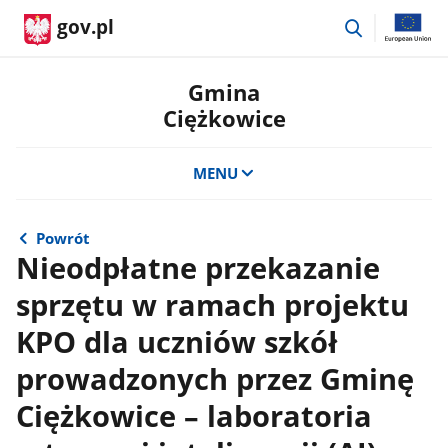
przejdź
gov.pl
do
wyszukiwar
Gmina
Ciężkowice
MENU
Powrót
Nieodpłatne przekazanie
sprzętu w ramach projektu
KPO dla uczniów szkół
prowadzonych przez Gminę
Ciężkowice – laboratoria