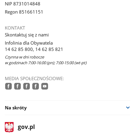
NIP 8731014848
Regon 851661151
KONTAKT
Skontaktuj się z nami
Infolinia dla Obywatela
14 62 85 800, 14 62 85 821
Czynna w dni robocze
w godzinach 7:00-16:00 (pn); 7:00-15:00 (wt-pt)
MEDIA SPOŁECZNOŚCIOWE:
facebook
facebook
facebook
facebook
youtube
Na skróty
stopka
Strona
gov.pl
gov.pl
główna