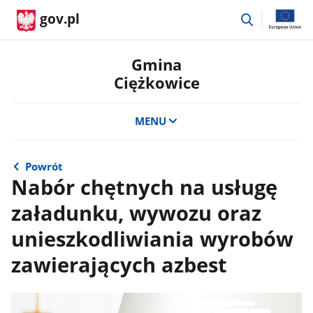
przejdź
gov.pl
do
wyszukiwar
Gmina
Ciężkowice
MENU
Powrót
Nabór chętnych na usługę
załadunku, wywozu oraz
unieszkodliwiania wyrobów
zawierających azbest