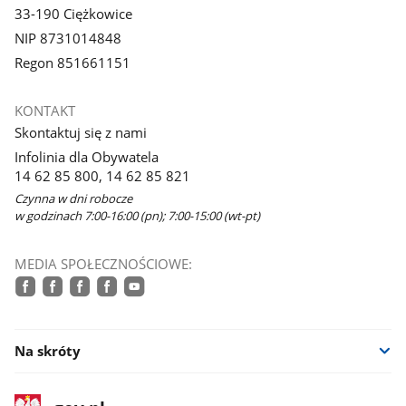
33-190 Ciężkowice
NIP 8731014848
Regon 851661151
KONTAKT
Skontaktuj się z nami
Infolinia dla Obywatela
14 62 85 800, 14 62 85 821
Czynna w dni robocze
w godzinach 7:00-16:00 (pn); 7:00-15:00 (wt-pt)
MEDIA SPOŁECZNOŚCIOWE:
facebook
facebook
facebook
facebook
youtube
Na skróty
stopka
Strona