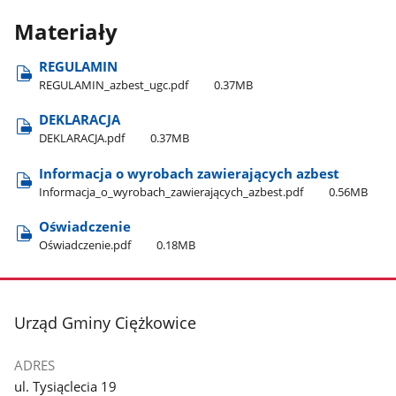
Materiały
REGULAMIN
REGULAMIN​_azbest​_ugc.pdf
0.37MB
DEKLARACJA
DEKLARACJA.pdf
0.37MB
Informacja o wyrobach zawierających azbest
Informacja​_o​_wyrobach​_zawierających​_azbest.pdf
0.56MB
Oświadczenie
Oświadczenie.pdf
0.18MB
stopka
Urząd Gminy Ciężkowice
ADRES
ul. Tysiąclecia 19