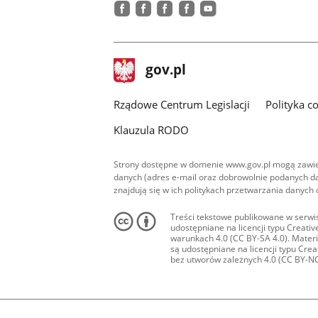
facebook
facebook
facebook
facebook
youtube
stopka
Strona
gov.pl
gov.pl
główna
Rządowe Centrum Legislacji
Polityka c
Klauzula RODO
Strony dostępne w domenie www.gov.pl mogą zawier
danych (adres e-mail oraz dobrowolnie podanych da
znajdują się w ich politykach przetwarzania danych
Treści tekstowe publikowane w serwis
udostępniane na licencji typu Creat
warunkach 4.0 (CC BY-SA 4.0). Materia
są udostępniane na licencji typu Cr
bez utworów zależnych 4.0 (CC BY-NC-N