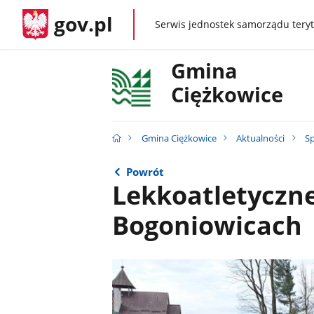
gov.pl
Serwis jednostek samorządu teryt
gov.pl
Gmina
Ciężkowice
Gmina Ciężkowice
Aktualności
Sp
Powrót
Lekkoatletyczn
Bogoniowicach