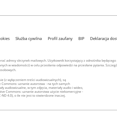
ookies
Służba cywilna
Profil zaufany
BIP
Deklaracja dos
ać adresy skrzynek mailowych. Użytkownik korzystający z odnośnika będącego 
nych w wiadomości) w celu przesłania odpowiedzi na przesłane pytania. Szczegó
 osobowych.
ie (z wyłączeniem treści audiowizualnych), są
ive Commons: uznanie autorstwa - na tych samych
ły audiowizualne, w tym zdjęcia, materiały audio i wideo,
eative Commons: uznanie autorstwa użycie niekomercyjne -
D 4.0), o ile nie jest to stwierdzone inaczej.