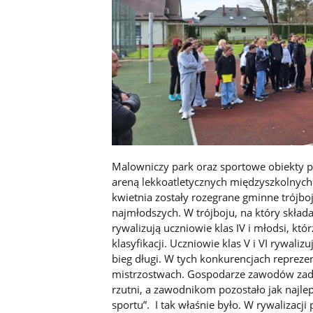
Malowniczy park oraz sportowe obiekty p
areną lekkoatletycznych międzyszkolnych
kwietnia zostały rozegrane gminne trójboj
najmłodszych. W trójboju, na który składa
rywalizują uczniowie klas IV i młodsi, kt
klasyfikacji. Uczniowie klas V i VI rywal
bieg długi. W tych konkurencjach repreze
mistrzostwach. Gospodarze zawodów zadba
rzutni, a zawodnikom pozostało jak najle
sportu”. I tak właśnie było. W rywalizacj