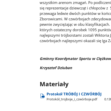
wszystkim arenom zmagań. Po podliczeni
się reprezentacje dziewcząt i chłopców z
przewaga ledwie dwóch punktów w końcow
Zborowicami. W czwórbojach zdecydowany
pewnie zwyciężając w obu klasyfikacjach
których ostateczny dorobek 1095 punktów
najlepszymi trójboistami zostali Wiktori
czwórbojach najlepszymi okazali się Iga 
Gminny Koordynator Sportu w Ciężkow
Krzysztof Dziuban
Materiały
Protokół TRÓBÓJ I CZWÓRBÓJ
Protokół​_trojboje​_i​_czwórboje.pdf
0.1