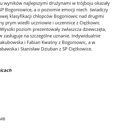
u wyników najlepszymi drużynami w trójboju okazały
 SP Bogoniowice, a o poziomie emocji niech świadczy
ej klasyfikacji chłopców Bogoniowic nad drugimi
 prym wiedli uczniowie i uczennice z Ciężkowic
. Wysoki poziom prezentowały zwłaszcza dziewczęta,
 zasługuje na szczególne uznanie. Indywidualnie
a Jakubowska i Fabian Kwaśny z Bogoniowic, a w
Zabawska i Stanisław Dziuban z SP Ciężkowice.
icach
3MB