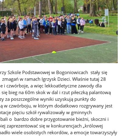
rzy Szkole Podstawowej w Bogoniowicach stały się
 zmagań w ramach Igrzysk Dzieci. Właśnie tutaj 28
e i czwórboje, a więc lekkoatletyczne zawody dla
 się bieg na 60m skok w dal i rzut piłeczką palantową
órzy za poszczególne wyniki uzyskują punkty do
izują w czwórboju, w którym dodatkowo rozgrywany jest
ntacje pięciu szkół rywalizowały w gminnych
li o bardzo dobre przygotowanie bieżni, skoczni i
piej zaprezentować się w konkurencjach „królowej
i padło wiele osobistych rekordów, a emocje towarzyszyły